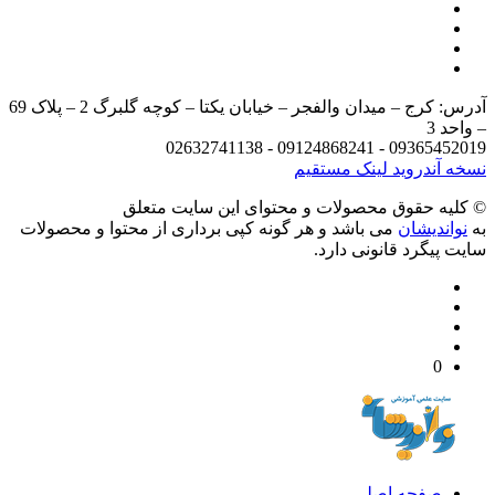
آدرس: کرج – میدان والفجر – خیابان یکتا – کوچه گلبرگ 2 – پلاک 69
د 3
09365452019 - 09124868241 - 
 آندروید
لینک مستقیم
يه حقوق محصولات و محتوای اين سایت متعلق
واندیشان
می باشد و هر گونه کپی برداری از محتوا و محصولات
 پیگرد قانونی دارد.
0
صفحه اصلی