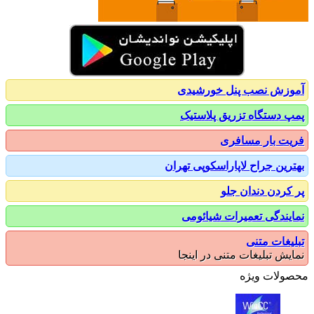
زش نصب پنل خورشیدی
 دستگاه تزریق پلاستیک
ت بار مسافری
رین جراح لاپاراسکوپی تهران
کردن دندان جلو
یندگی تعمیرات شیائومی
یغات متنی
یش تبلیغات متنی در اینجا
ولات ویژه