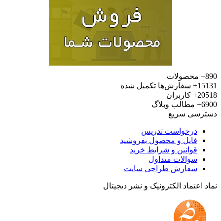
محصولات
15
سفارش‌ها تکمیل شده
20
کاربران
6
مطالب وبلاگ
رسی سریع
درخواست تدریس
فایل و محصول بفروشید
قوانین و شرایط خرید
سوالات متداول
سفارش طراحی سایت
 اعتماد الکترونیک و نشر دیجیتال