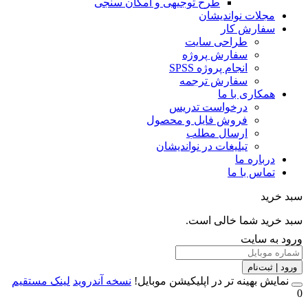
طرح توجیهی و امکان سنجی
مجلات نواندیشان
سفارش کار
طراحی سایت
سفارش پروژه
انجام پروژه SPSS
سفارش ترجمه
همکاری با ما
درخواست تدریس
فروش فایل و محصول
ارسال مطلب
تبلیغات در نواندیشان
درباره ما
تماس با ما
خرید
خرید شما خالی است.
 به سایت
 | ثبت‌نام
مایش بهینه تر در اپلیکیشن موبایل!
نسخه آندروید
لینک مستقیم