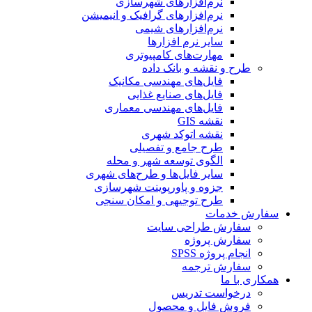
نرم‌افزارهای شهرسازی
نرم‌افزارهای گرافیک و انیمیشن
نرم‌افزارهای شیمی
سایر نرم افزارها
مهارت‌های کامپیوتری
طرح و نقشه و بانک داده
فایل‌های مهندسی مکانیک
فایل‌های صنایع غذایی
فایل‌های مهندسی معماری
نقشه GIS
نقشه اتوکد شهری
طرح جامع و تفصیلی
الگوی توسعه شهر و محله
سایر فایل‌ها و طرح‌های شهری
جزوه و پاورپوینت شهرسازی
طرح توجیهی و امکان سنجی
سفارش خدمات
سفارش طراحی سایت
سفارش پروژه
انجام پروژه SPSS
سفارش ترجمه
همکاری با ما
درخواست تدریس
فروش فایل و محصول