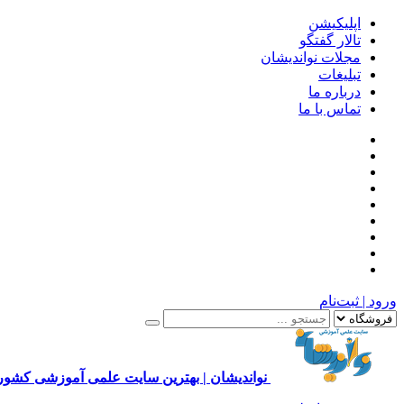
اپلیکیشن
تالار گفتگو
مجلات نواندیشان
تبلیغات
درباره ما
تماس با ما
ورود | ثبت‌نام
نواندیشان | بهترین سایت علمی آموزشی کشور