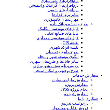
نرم‌افزارهای شهرسازی
نرم‌افزارهای گرافیک و انیمیشن
نرم‌افزارهای شیمی
سایر نرم افزارها
مهارت‌های کامپیوتری
طرح و نقشه و بانک داده
فایل‌های مهندسی مکانیک
فایل‌های صنایع غذایی
فایل‌های مهندسی معماری
نقشه GIS
نقشه اتوکد شهری
طرح جامع و تفصیلی
الگوی توسعه شهر و محله
سایر فایل‌ها و طرح‌های شهری
جزوه و پاورپوینت شهرسازی
طرح توجیهی و امکان سنجی
سفارش خدمات
سفارش طراحی سایت
سفارش پروژه
انجام پروژه SPSS
سفارش ترجمه
همکاری با ما
درخواست تدریس
فروش فایل و محصول