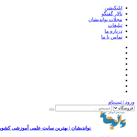
اپلیکیشن
تالار گفتگو
مجلات نواندیشان
تبلیغات
درباره ما
تماس با ما
ورود | ثبت‌نام
نواندیشان | بهترین سایت علمی آموزشی کشور