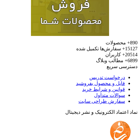
محصولات
15
سفارش‌ها تکمیل شده
20
کاربران
6
مطالب وبلاگ
رسی سریع
درخواست تدریس
فایل و محصول بفروشید
قوانین و شرایط خرید
سوالات متداول
سفارش طراحی سایت
 اعتماد الکترونیک و نشر دیجیتال