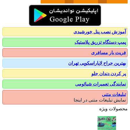
زش نصب پنل خورشیدی
 دستگاه تزریق پلاستیک
ت بار مسافری
رین جراح لاپاراسکوپی تهران
کردن دندان جلو
یندگی تعمیرات شیائومی
یغات متنی
یش تبلیغات متنی در اینجا
ولات ویژه