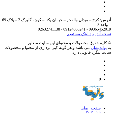
آدرس: کرج – میدان والفجر – خیابان یکتا – کوچه گلبرگ 2 – پلاک 69
د 3
09365452019 - 09124868241 - 
 آندروید
لینک مستقیم
يه حقوق محصولات و محتوای اين سایت متعلق
واندیشان
می باشد و هر گونه کپی برداری از محتوا و محصولات
 پیگرد قانونی دارد.
0
صفحه اصلی
تالار گفتگو