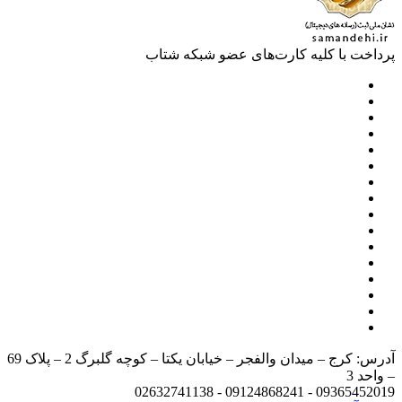
خت با کلیه کارت‌های عضو شبکه شتاب
آدرس: کرج – میدان والفجر – خیابان یکتا – کوچه گلبرگ 2 – پلاک 69
د 3
09365452019 - 09124868241 - 