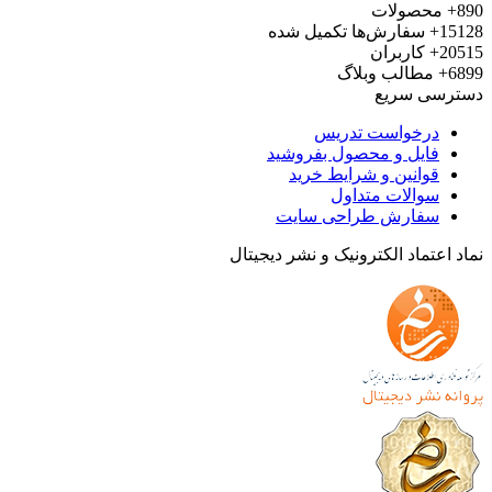
محصولات
15
سفارش‌ها تکمیل شده
20
کاربران
6
مطالب وبلاگ
رسی سریع
درخواست تدریس
فایل و محصول بفروشید
قوانین و شرایط خرید
سوالات متداول
سفارش طراحی سایت
 اعتماد الکترونیک و نشر دیجیتال