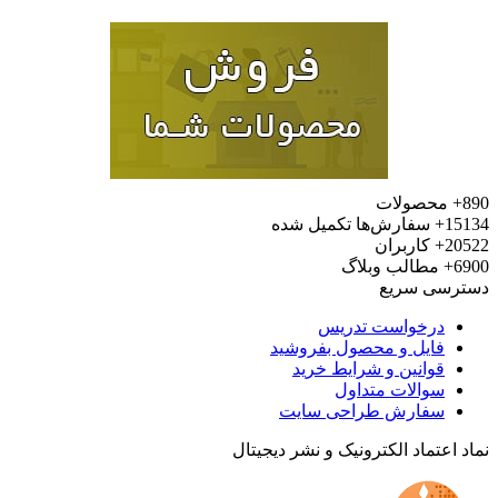
محصولات
15
سفارش‌ها تکمیل شده
20
کاربران
6
مطالب وبلاگ
رسی سریع
درخواست تدریس
فایل و محصول بفروشید
قوانین و شرایط خرید
سوالات متداول
سفارش طراحی سایت
 اعتماد الکترونیک و نشر دیجیتال