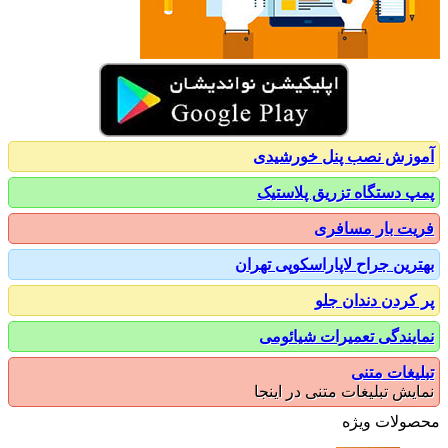
زش نصب پنل خورشیدی
 دستگاه تزریق پلاستیک
ت بار مسافری
رین جراح لاپاراسکوپی تهران
کردن دندان جلو
یندگی تعمیرات شیائومی
یغات متنی
یش تبلیغات متنی در اینجا
ولات ویژه