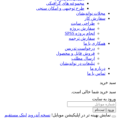
مجموعه های گرافیکی
طرح توجیهی و امکان سنجی
مجلات نواندیشان
سفارش کار
طراحی سایت
سفارش پروژه
انجام پروژه SPSS
سفارش ترجمه
همکاری با ما
درخواست تدریس
فروش فایل و محصول
ارسال مطلب
تبلیغات در نواندیشان
درباره ما
تماس با ما
خرید
خرید شما خالی است.
 به سایت
 | ثبت‌نام
مایش بهینه تر در اپلیکیشن موبایل!
نسخه آندروید
لینک مستقیم