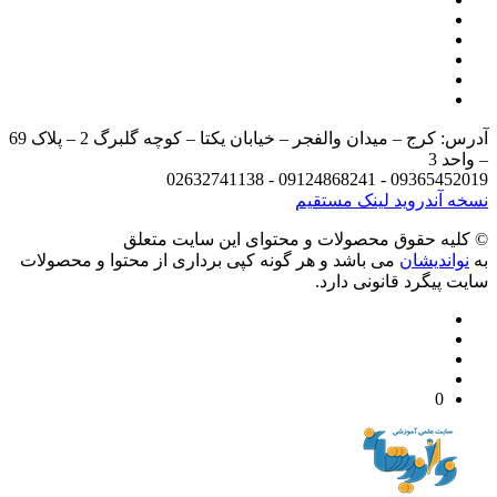
آدرس: کرج – میدان والفجر – خیابان یکتا – کوچه گلبرگ 2 – پلاک 69
د 3
09365452019 - 09124868241 - 
 آندروید
لینک مستقیم
يه حقوق محصولات و محتوای اين سایت متعلق
واندیشان
می باشد و هر گونه کپی برداری از محتوا و محصولات
 پیگرد قانونی دارد.
0