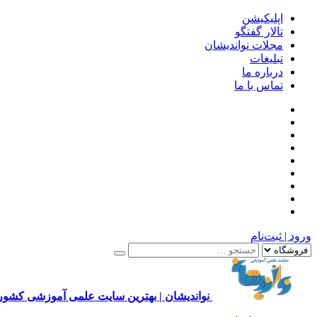
اپلیکیشن
تالار گفتگو
مجلات نواندیشان
تبلیغات
درباره ما
تماس با ما
ورود | ثبت‌نام
نواندیشان | بهترین سایت علمی آموزشی کشور