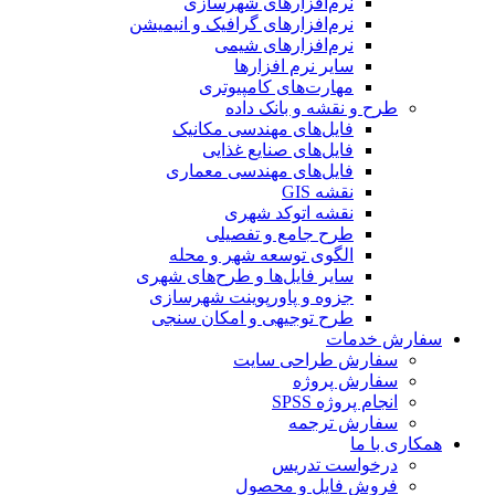
نرم‌افزارهای شهرسازی
نرم‌افزارهای گرافیک و انیمیشن
نرم‌افزارهای شیمی
سایر نرم افزارها
مهارت‌های کامپیوتری
طرح و نقشه و بانک داده
فایل‌های مهندسی مکانیک
فایل‌های صنایع غذایی
فایل‌های مهندسی معماری
نقشه GIS
نقشه اتوکد شهری
طرح جامع و تفصیلی
الگوی توسعه شهر و محله
سایر فایل‌ها و طرح‌های شهری
جزوه و پاورپوینت شهرسازی
طرح توجیهی و امکان سنجی
سفارش خدمات
سفارش طراحی سایت
سفارش پروژه
انجام پروژه SPSS
سفارش ترجمه
همکاری با ما
درخواست تدریس
فروش فایل و محصول