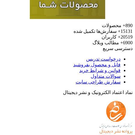
محصولات
15
سفارش‌ها تکمیل شده
20
کاربران
6
مطالب وبلاگ
رسی سریع
درخواست تدریس
فایل و محصول بفروشید
قوانین و شرایط خرید
سوالات متداول
سفارش طراحی سایت
 اعتماد الکترونیک و نشر دیجیتال