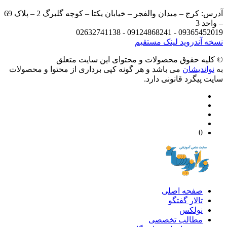
آدرس: کرج – میدان والفجر – خیابان یکتا – کوچه گلبرگ 2 – پلاک 69
د 3
09365452019 - 09124868241 - 
 آندروید
لینک مستقیم
يه حقوق محصولات و محتوای اين سایت متعلق
واندیشان
می باشد و هر گونه کپی برداری از محتوا و محصولات
 پیگرد قانونی دارد.
0
صفحه اصلی
تالار گفتگو
نولکس
مطالب تخصصی