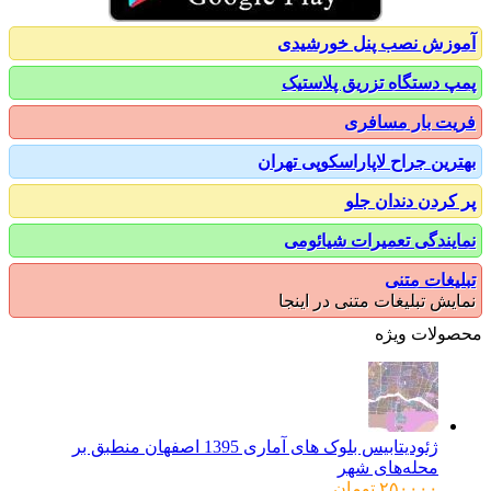
زش نصب پنل خورشیدی
 دستگاه تزریق پلاستیک
ت بار مسافری
رین جراح لاپاراسکوپی تهران
کردن دندان جلو
یندگی تعمیرات شیائومی
یغات متنی
یش تبلیغات متنی در اینجا
ولات ویژه
ژئودیتابیس بلوک های آماری 1395 اصفهان منطبق بر
محله‌های شهر
۲۵۰۰۰۰
تومان