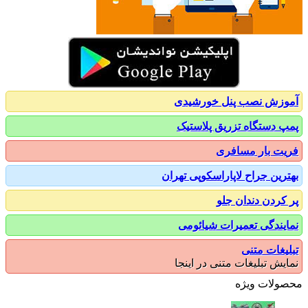
زش نصب پنل خورشیدی
 دستگاه تزریق پلاستیک
ت بار مسافری
رین جراح لاپاراسکوپی تهران
کردن دندان جلو
یندگی تعمیرات شیائومی
یغات متنی
یش تبلیغات متنی در اینجا
ولات ویژه