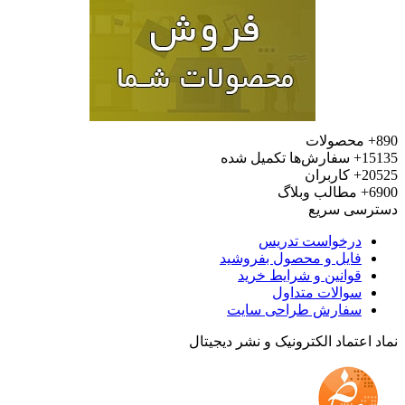
محصولات
15
سفارش‌ها تکمیل شده
20
کاربران
6
مطالب وبلاگ
رسی سریع
درخواست تدریس
فایل و محصول بفروشید
قوانین و شرایط خرید
سوالات متداول
سفارش طراحی سایت
 اعتماد الکترونیک و نشر دیجیتال