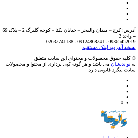
آدرس: کرج – میدان والفجر – خیابان یکتا – کوچه گلبرگ 2 – پلاک 69
د 3
09365452019 - 09124868241 - 
 آندروید
لینک مستقیم
يه حقوق محصولات و محتوای اين سایت متعلق
واندیشان
می باشد و هر گونه کپی برداری از محتوا و محصولات
 پیگرد قانونی دارد.
0
صفحه اصلی