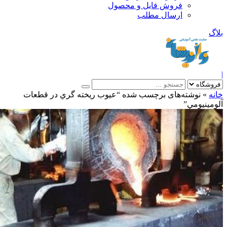
فروش فایل و محصول
ارسال مطلب
»
نوشته‌های برچسب شده “عيوب ريخته گري در قطعات
ينيومي”