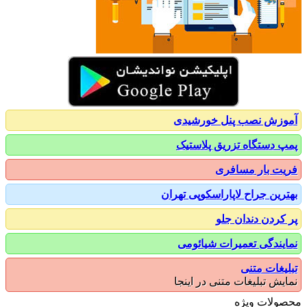
زش نصب پنل خورشیدی
 دستگاه تزریق پلاستیک
ت بار مسافری
رین جراح لاپاراسکوپی تهران
کردن دندان جلو
یندگی تعمیرات شیائومی
یغات متنی
یش تبلیغات متنی در اینجا
ولات ویژه