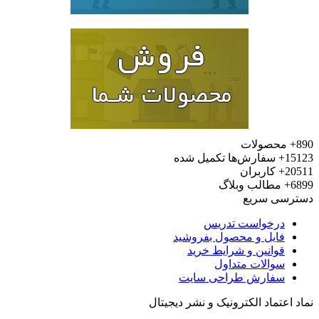
محصولات
15
سفارش‌ها تکمیل شده
20
کاربران
6
مطالب وبلاگ
رسی سریع
درخواست تدریس
فایل و محصول بفروشید
قوانین و شرایط خرید
سوالات متداول
سفارش طراحی سایت
 اعتماد الکترونیک و نشر دیجیتال