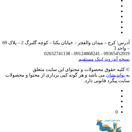
آدرس: کرج – میدان والفجر – خیابان یکتا – کوچه گلبرگ 2 – پلاک 69
د 3
09365452019 - 09124868241 - 
 آندروید
لینک مستقیم
يه حقوق محصولات و محتوای اين سایت متعلق
واندیشان
می باشد و هر گونه کپی برداری از محتوا و محصولات
 پیگرد قانونی دارد.
0