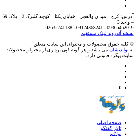
آدرس: کرج – میدان والفجر – خیابان یکتا – کوچه گلبرگ 2 – پلاک 69
د 3
09365452019 - 09124868241 - 
 آندروید
لینک مستقیم
يه حقوق محصولات و محتوای اين سایت متعلق
واندیشان
می باشد و هر گونه کپی برداری از محتوا و محصولات
 پیگرد قانونی دارد.
0
صفحه اصلی
تالار گفتگو
نولکس