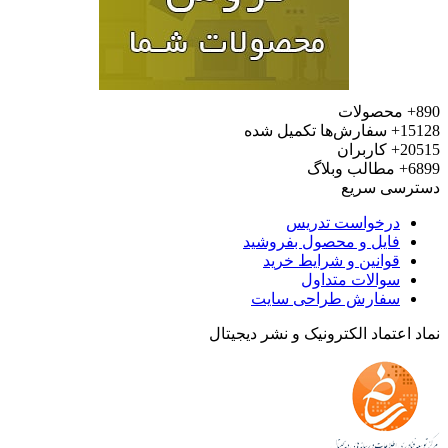
محصولات
15
سفارش‌ها تکمیل شده
20
کاربران
6
مطالب وبلاگ
رسی سریع
درخواست تدریس
فایل و محصول بفروشید
قوانین و شرایط خرید
سوالات متداول
سفارش طراحی سایت
 اعتماد الکترونیک و نشر دیجیتال