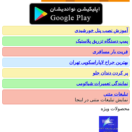
زش نصب پنل خورشیدی
 دستگاه تزریق پلاستیک
ت بار مسافری
رین جراح لاپاراسکوپی تهران
کردن دندان جلو
یندگی تعمیرات شیائومی
یغات متنی
یش تبلیغات متنی در اینجا
ولات ویژه