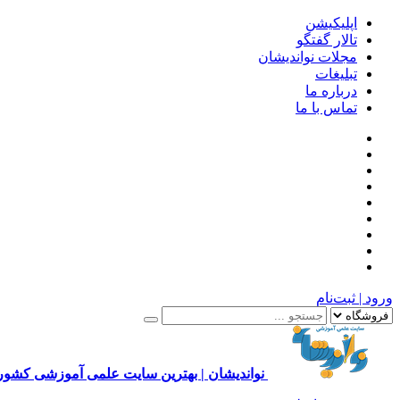
اپلیکیشن
تالار گفتگو
مجلات نواندیشان
تبلیغات
درباره ما
تماس با ما
ورود | ثبت‌نام
نواندیشان | بهترین سایت علمی آموزشی کشور