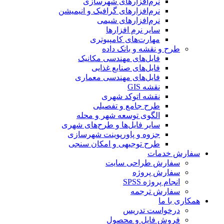
نرم‌افزارهای شهرسازی
نرم‌افزارهای گرافیک و انیمیشن
نرم‌افزارهای شیمی
سایر نرم افزارها
مهارت‌های کامپیوتری
طرح و نقشه و بانک داده
فایل‌های مهندسی مکانیک
فایل‌های صنایع غذایی
فایل‌های مهندسی معماری
نقشه GIS
نقشه اتوکد شهری
طرح جامع و تفصیلی
الگوی توسعه شهر و محله
سایر فایل‌ها و طرح‌های شهری
جزوه و پاورپوینت شهرسازی
طرح توجیهی و امکان سنجی
سفارش خدمات
سفارش طراحی سایت
سفارش پروژه
انجام پروژه SPSS
سفارش ترجمه
همکاری با ما
درخواست تدریس
فروش فایل و محصول