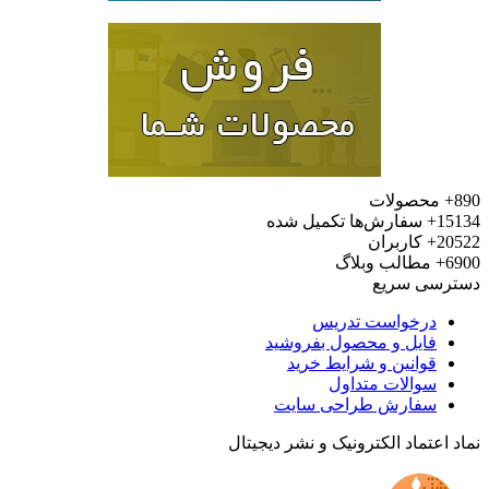
محصولات
15
سفارش‌ها تکمیل شده
20
کاربران
6
مطالب وبلاگ
رسی سریع
درخواست تدریس
فایل و محصول بفروشید
قوانین و شرایط خرید
سوالات متداول
سفارش طراحی سایت
 اعتماد الکترونیک و نشر دیجیتال