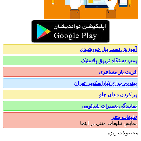
زش نصب پنل خورشیدی
 دستگاه تزریق پلاستیک
ت بار مسافری
رین جراح لاپاراسکوپی تهران
کردن دندان جلو
یندگی تعمیرات شیائومی
یغات متنی
یش تبلیغات متنی در اینجا
ولات ویژه