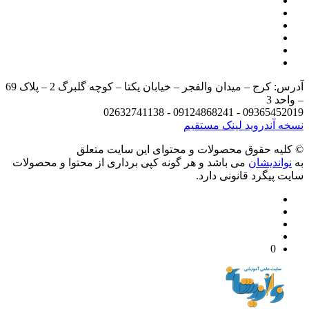
آدرس: کرج – میدان والفجر – خیابان یکتا – کوچه گلبرگ 2 – پلاک 69
د 3
09365452019 - 09124868241 - 
 آندروید
لینک مستقیم
يه حقوق محصولات و محتوای اين سایت متعلق
واندیشان
می باشد و هر گونه کپی برداری از محتوا و محصولات
 پیگرد قانونی دارد.
0