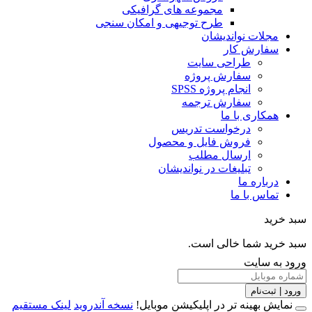
مجموعه های گرافیکی
طرح توجیهی و امکان سنجی
مجلات نواندیشان
سفارش کار
طراحی سایت
سفارش پروژه
انجام پروژه SPSS
سفارش ترجمه
همکاری با ما
درخواست تدریس
فروش فایل و محصول
ارسال مطلب
تبلیغات در نواندیشان
درباره ما
تماس با ما
خرید
خرید شما خالی است.
 به سایت
 | ثبت‌نام
مایش بهینه تر در اپلیکیشن موبایل!
نسخه آندروید
لینک مستقیم