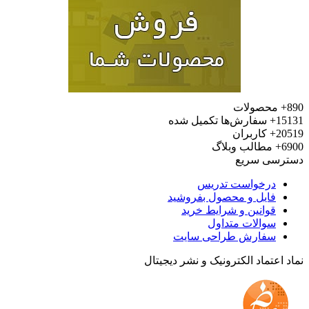
محصولات
15
سفارش‌ها تکمیل شده
20
کاربران
6
مطالب وبلاگ
رسی سریع
درخواست تدریس
فایل و محصول بفروشید
قوانین و شرایط خرید
سوالات متداول
سفارش طراحی سایت
 اعتماد الکترونیک و نشر دیجیتال