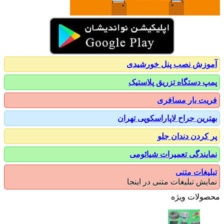
زش نصب پنل خورشیدی
 دستگاه تزریق پلاستیک
ت بار مسافری
رین جراح لاپاراسکوپی تهران
کردن دندان جلو
یندگی تعمیرات شیائومی
یغات متنی
یش تبلیغات متنی در اینجا
ولات ویژه