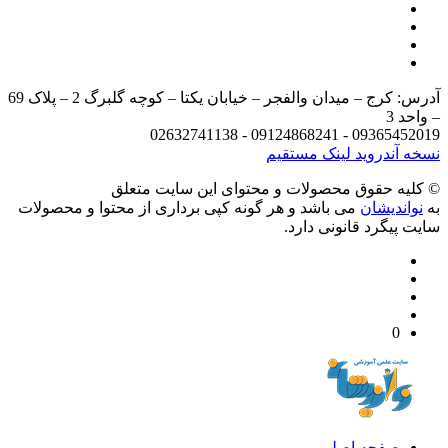
آدرس: کرج – میدان والفجر – خیابان یکتا – کوچه گلبرگ 2 – پلاک 69
د 3
09365452019 - 09124868241 - 
 آندروید
لینک مستقیم
يه حقوق محصولات و محتوای اين سایت متعلق
واندیشان
می باشد و هر گونه کپی برداری از محتوا و محصولات
 پیگرد قانونی دارد.
0
صفحه اصلی