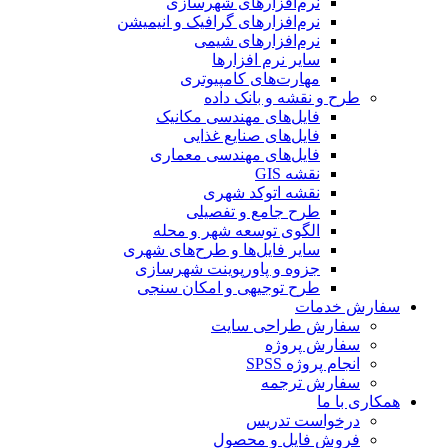
نرم‌افزارهای شهرسازی
نرم‌افزارهای گرافیک و انیمیشن
نرم‌افزارهای شیمی
سایر نرم افزارها
مهارت‌های کامپیوتری
طرح و نقشه و بانک داده
فایل‌های مهندسی مکانیک
فایل‌های صنایع غذایی
فایل‌های مهندسی معماری
نقشه GIS
نقشه اتوکد شهری
طرح جامع و تفصیلی
الگوی توسعه شهر و محله
سایر فایل‌ها و طرح‌های شهری
جزوه و پاورپوینت شهرسازی
طرح توجیهی و امکان سنجی
سفارش خدمات
سفارش طراحی سایت
سفارش پروژه
انجام پروژه SPSS
سفارش ترجمه
همکاری با ما
درخواست تدریس
فروش فایل و محصول