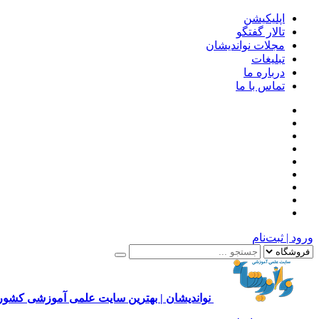
اپلیکیشن
تالار گفتگو
مجلات نواندیشان
تبلیغات
درباره ما
تماس با ما
ورود | ثبت‌نام
نواندیشان | بهترین سایت علمی آموزشی کشور