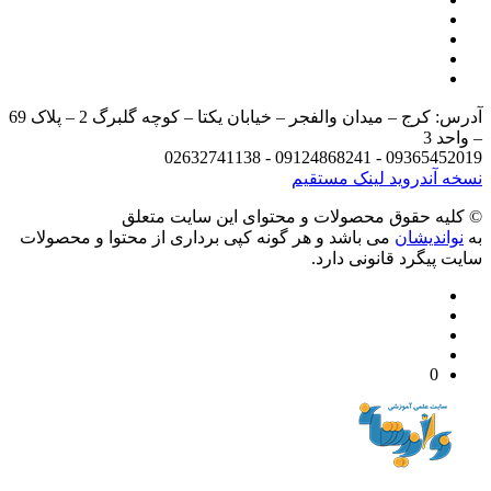
آدرس: کرج – میدان والفجر – خیابان یکتا – کوچه گلبرگ 2 – پلاک 69
د 3
09365452019 - 09124868241 - 
 آندروید
لینک مستقیم
يه حقوق محصولات و محتوای اين سایت متعلق
واندیشان
می باشد و هر گونه کپی برداری از محتوا و محصولات
 پیگرد قانونی دارد.
0