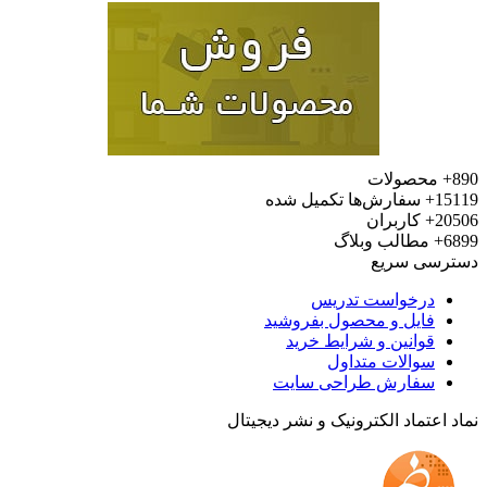
محصولات
15
سفارش‌ها تکمیل شده
20
کاربران
6
مطالب وبلاگ
رسی سریع
درخواست تدریس
فایل و محصول بفروشید
قوانین و شرایط خرید
سوالات متداول
سفارش طراحی سایت
 اعتماد الکترونیک و نشر دیجیتال