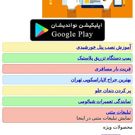
زش نصب پنل خورشیدی
 دستگاه تزریق پلاستیک
ت بار مسافری
رین جراح لاپاراسکوپی تهران
کردن دندان جلو
یندگی تعمیرات شیائومی
یغات متنی
یش تبلیغات متنی در اینجا
ولات ویژه