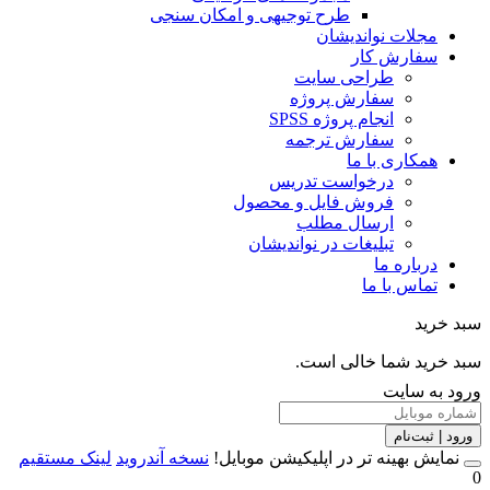
طرح توجیهی و امکان سنجی
مجلات نواندیشان
سفارش کار
طراحی سایت
سفارش پروژه
انجام پروژه SPSS
سفارش ترجمه
همکاری با ما
درخواست تدریس
فروش فایل و محصول
ارسال مطلب
تبلیغات در نواندیشان
درباره ما
تماس با ما
خرید
خرید شما خالی است.
 به سایت
 | ثبت‌نام
مایش بهینه تر در اپلیکیشن موبایل!
نسخه آندروید
لینک مستقیم