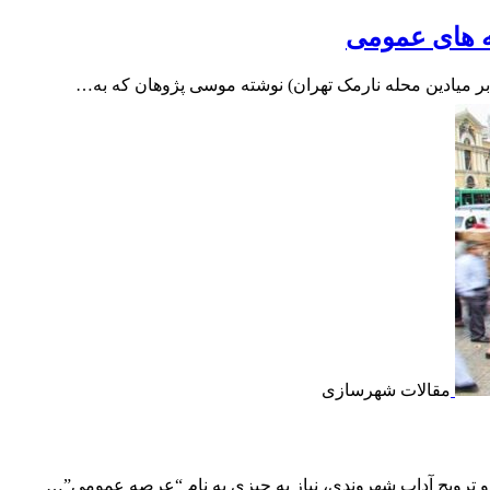
صه های عمومی
 بر میادین محله نارمک تهران) نوشته موسی پژوهان که به…
مقالات شهرسازی
 ترویج آداب شهروندی، نیاز به چیزی به نام “عرصه عمومی”…