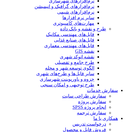
نرم‌افزارهای شهرسازی
نرم‌افزارهای گرافیک و انیمیشن
نرم‌افزارهای شیمی
سایر نرم افزارها
مهارت‌های کامپیوتری
طرح و نقشه و بانک داده
فایل‌های مهندسی مکانیک
فایل‌های صنایع غذایی
فایل‌های مهندسی معماری
نقشه GIS
نقشه اتوکد شهری
طرح جامع و تفصیلی
الگوی توسعه شهر و محله
سایر فایل‌ها و طرح‌های شهری
جزوه و پاورپوینت شهرسازی
طرح توجیهی و امکان سنجی
سفارش خدمات
سفارش طراحی سایت
سفارش پروژه
انجام پروژه SPSS
سفارش ترجمه
همکاری با ما
درخواست تدریس
فروش فایل و محصول