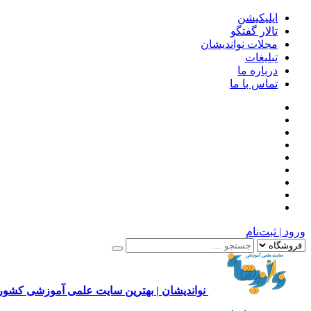
اپلیکیشن
تالار گفتگو
مجلات نواندیشان
تبلیغات
درباره ما
تماس با ما
ورود | ثبت‌نام
نواندیشان | بهترین سایت علمی آموزشی کشور