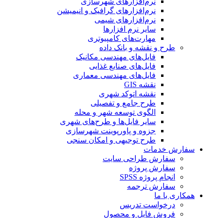
نرم‌افزارهای شهرسازی
نرم‌افزارهای گرافیک و انیمیشن
نرم‌افزارهای شیمی
سایر نرم افزارها
مهارت‌های کامپیوتری
طرح و نقشه و بانک داده
فایل‌های مهندسی مکانیک
فایل‌های صنایع غذایی
فایل‌های مهندسی معماری
نقشه GIS
نقشه اتوکد شهری
طرح جامع و تفصیلی
الگوی توسعه شهر و محله
سایر فایل‌ها و طرح‌های شهری
جزوه و پاورپوینت شهرسازی
طرح توجیهی و امکان سنجی
سفارش خدمات
سفارش طراحی سایت
سفارش پروژه
انجام پروژه SPSS
سفارش ترجمه
همکاری با ما
درخواست تدریس
فروش فایل و محصول