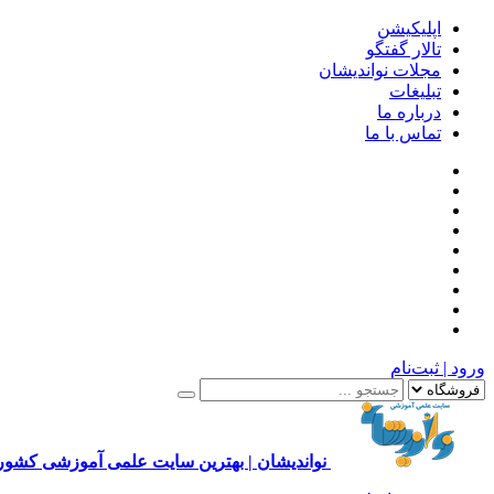
اپلیکیشن
تالار گفتگو
مجلات نواندیشان
تبلیغات
درباره ما
تماس با ما
ورود | ثبت‌نام
نواندیشان | بهترین سایت علمی آموزشی کشور