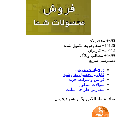
محصولات
15
سفارش‌ها تکمیل شده
20
کاربران
6
مطالب وبلاگ
رسی سریع
درخواست تدریس
فایل و محصول بفروشید
قوانین و شرایط خرید
سوالات متداول
سفارش طراحی سایت
 اعتماد الکترونیک و نشر دیجیتال