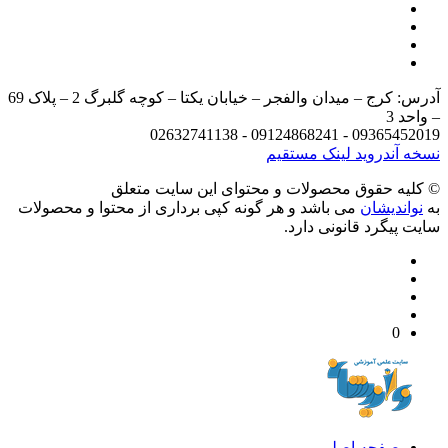
آدرس: کرج – میدان والفجر – خیابان یکتا – کوچه گلبرگ 2 – پلاک 69
د 3
09365452019 - 09124868241 - 
 آندروید
لینک مستقیم
يه حقوق محصولات و محتوای اين سایت متعلق
واندیشان
می باشد و هر گونه کپی برداری از محتوا و محصولات
 پیگرد قانونی دارد.
0
صفحه اصلی