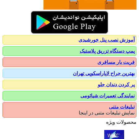
زش نصب پنل خورشیدی
 دستگاه تزریق پلاستیک
ت بار مسافری
رین جراح لاپاراسکوپی تهران
کردن دندان جلو
یندگی تعمیرات شیائومی
یغات متنی
یش تبلیغات متنی در اینجا
ولات ویژه