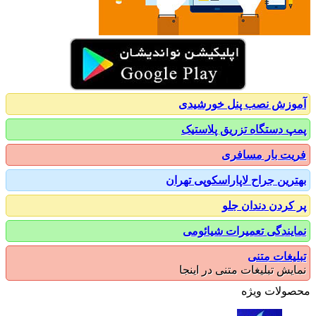
زش نصب پنل خورشیدی
 دستگاه تزریق پلاستیک
ت بار مسافری
رین جراح لاپاراسکوپی تهران
کردن دندان جلو
یندگی تعمیرات شیائومی
یغات متنی
یش تبلیغات متنی در اینجا
ولات ویژه