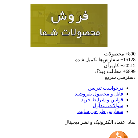
محصولات
15
سفارش‌ها تکمیل شده
20
کاربران
6
مطالب وبلاگ
رسی سریع
درخواست تدریس
فایل و محصول بفروشید
قوانین و شرایط خرید
سوالات متداول
سفارش طراحی سایت
 اعتماد الکترونیک و نشر دیجیتال