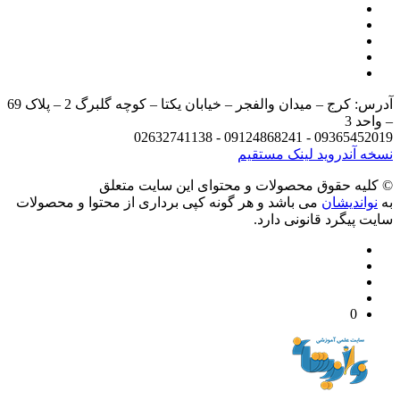
آدرس: کرج – میدان والفجر – خیابان یکتا – کوچه گلبرگ 2 – پلاک 69
د 3
09365452019 - 09124868241 - 
 آندروید
لینک مستقیم
يه حقوق محصولات و محتوای اين سایت متعلق
واندیشان
می باشد و هر گونه کپی برداری از محتوا و محصولات
 پیگرد قانونی دارد.
0