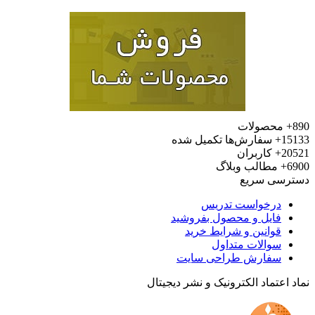
محصولات
15
سفارش‌ها تکمیل شده
20
کاربران
6
مطالب وبلاگ
رسی سریع
درخواست تدریس
فایل و محصول بفروشید
قوانین و شرایط خرید
سوالات متداول
سفارش طراحی سایت
 اعتماد الکترونیک و نشر دیجیتال