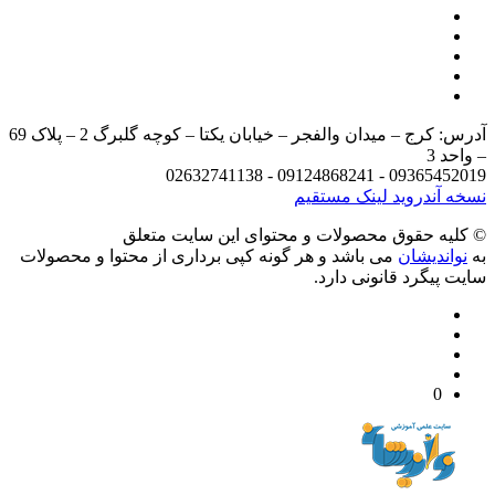
آدرس: کرج – میدان والفجر – خیابان یکتا – کوچه گلبرگ 2 – پلاک 69
د 3
09365452019 - 09124868241 - 
 آندروید
لینک مستقیم
يه حقوق محصولات و محتوای اين سایت متعلق
واندیشان
می باشد و هر گونه کپی برداری از محتوا و محصولات
 پیگرد قانونی دارد.
0