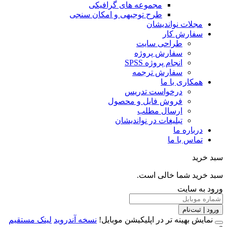
مجموعه های گرافیکی
طرح توجیهی و امکان سنجی
مجلات نواندیشان
سفارش کار
طراحی سایت
سفارش پروژه
انجام پروژه SPSS
سفارش ترجمه
همکاری با ما
درخواست تدریس
فروش فایل و محصول
ارسال مطلب
تبلیغات در نواندیشان
درباره ما
تماس با ما
خرید
خرید شما خالی است.
 به سایت
 | ثبت‌نام
مایش بهینه تر در اپلیکیشن موبایل!
نسخه آندروید
لینک مستقیم