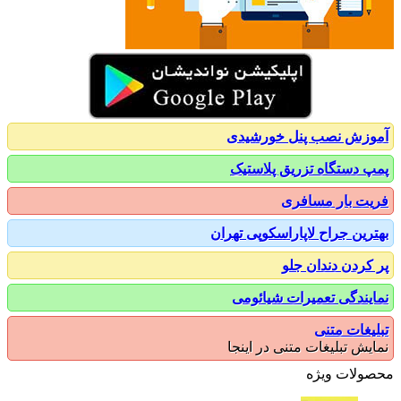
زش نصب پنل خورشیدی
 دستگاه تزریق پلاستیک
ت بار مسافری
رین جراح لاپاراسکوپی تهران
کردن دندان جلو
یندگی تعمیرات شیائومی
یغات متنی
یش تبلیغات متنی در اینجا
ولات ویژه