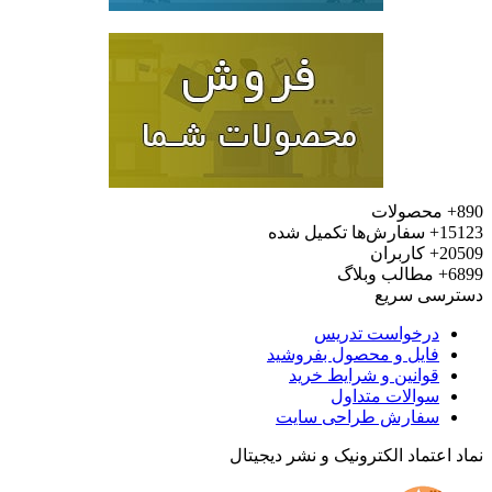
محصولات
15
سفارش‌ها تکمیل شده
20
کاربران
6
مطالب وبلاگ
رسی سریع
درخواست تدریس
فایل و محصول بفروشید
قوانین و شرایط خرید
سوالات متداول
سفارش طراحی سایت
 اعتماد الکترونیک و نشر دیجیتال