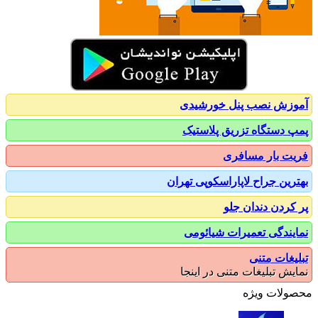
زش نصب پنل خورشیدی
 دستگاه تزریق پلاستیک
ت بار مسافری
رین جراح لاپاراسکوپی تهران
کردن دندان جلو
یندگی تعمیرات شیائومی
یغات متنی
یش تبلیغات متنی در اینجا
ولات ویژه