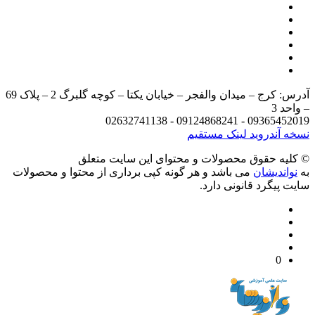
آدرس: کرج – میدان والفجر – خیابان یکتا – کوچه گلبرگ 2 – پلاک 69
د 3
09365452019 - 09124868241 - 
 آندروید
لینک مستقیم
يه حقوق محصولات و محتوای اين سایت متعلق
واندیشان
می باشد و هر گونه کپی برداری از محتوا و محصولات
 پیگرد قانونی دارد.
0