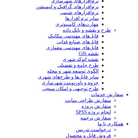
نرم‌افزارهای شهرسازی
نرم‌افزارهای گرافیک و انیمیشن
نرم‌افزارهای شیمی
سایر نرم افزارها
مهارت‌های کامپیوتری
طرح و نقشه و بانک داده
فایل‌های مهندسی مکانیک
فایل‌های صنایع غذایی
فایل‌های مهندسی معماری
نقشه GIS
نقشه اتوکد شهری
طرح جامع و تفصیلی
الگوی توسعه شهر و محله
سایر فایل‌ها و طرح‌های شهری
جزوه و پاورپوینت شهرسازی
طرح توجیهی و امکان سنجی
سفارش خدمات
سفارش طراحی سایت
سفارش پروژه
انجام پروژه SPSS
سفارش ترجمه
همکاری با ما
درخواست تدریس
فروش فایل و محصول