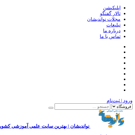
اپلیکیشن
تالار گفتگو
مجلات نواندیشان
تبلیغات
درباره ما
تماس با ما
ورود | ثبت‌نام
نواندیشان | بهترین سایت علمی آموزشی کشور