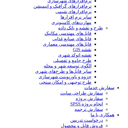
نرم‌افزارهای شهرسازی
نرم‌افزارهای گرافیک و انیمیشن
نرم‌افزارهای شیمی
سایر نرم افزارها
مهارت‌های کامپیوتری
طرح و نقشه و بانک داده
فایل‌های مهندسی مکانیک
فایل‌های صنایع غذایی
فایل‌های مهندسی معماری
نقشه GIS
نقشه اتوکد شهری
طرح جامع و تفصیلی
الگوی توسعه شهر و محله
سایر فایل‌ها و طرح‌های شهری
جزوه و پاورپوینت شهرسازی
طرح توجیهی و امکان سنجی
سفارش خدمات
سفارش طراحی سایت
سفارش پروژه
انجام پروژه SPSS
سفارش ترجمه
همکاری با ما
درخواست تدریس
فروش فایل و محصول