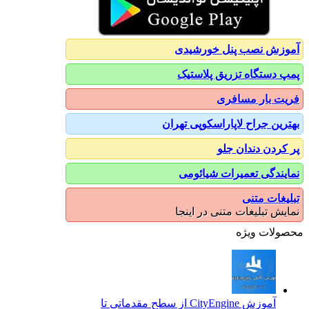
آموزش نصب پنل خورشیدی
پمپ دستگاه تزریق پلاستیک
فریت بار مسافری
بهترین جراح لاپاراسکوپی تهران
پر کردن دندان جلو
نمایندگی تعمیرات شیائومی
تبلیغات متنی
نمایش تبلیغات متنی در اینجا
محصولات ویژه
آموزش CityEngine از سطح مقدماتی تا