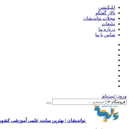
اپلیکیشن
تالار گفتگو
مجلات نواندیشان
تبلیغات
درباره ما
تماس با ما
ورود | ثبت‌نام
نواندیشان | بهترین سایت علمی آموزشی کشور