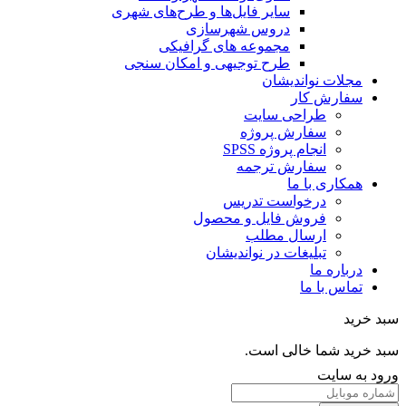
سایر فایل‌ها و طرح‌های شهری
دروس شهرسازی
مجموعه های گرافیکی
طرح توجیهی و امکان سنجی
مجلات نواندیشان
سفارش کار
طراحی سایت
سفارش پروژه
انجام پروژه SPSS
سفارش ترجمه
همکاری با ما
درخواست تدریس
فروش فایل و محصول
ارسال مطلب
تبلیغات در نواندیشان
درباره ما
تماس با ما
خرید
خرید شما خالی است.
 به سایت