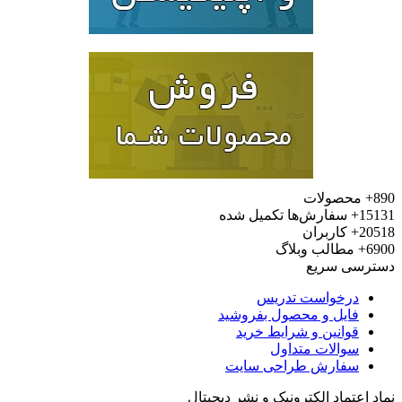
محصولات
15
سفارش‌ها تکمیل شده
20
کاربران
6
مطالب وبلاگ
رسی سریع
درخواست تدریس
فایل و محصول بفروشید
قوانین و شرایط خرید
سوالات متداول
سفارش طراحی سایت
 اعتماد الکترونیک و نشر دیجیتال