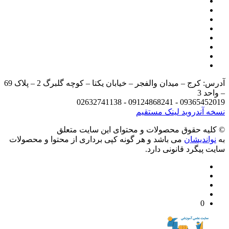
آدرس: کرج – میدان والفجر – خیابان یکتا – کوچه گلبرگ 2 – پلاک 69
د 3
09365452019 - 09124868241 - 
 آندروید
لینک مستقیم
يه حقوق محصولات و محتوای اين سایت متعلق
واندیشان
می باشد و هر گونه کپی برداری از محتوا و محصولات
 پیگرد قانونی دارد.
0