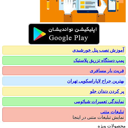
زش نصب پنل خورشیدی
 دستگاه تزریق پلاستیک
ت بار مسافری
رین جراح لاپاراسکوپی تهران
کردن دندان جلو
یندگی تعمیرات شیائومی
یغات متنی
یش تبلیغات متنی در اینجا
ولات ویژه