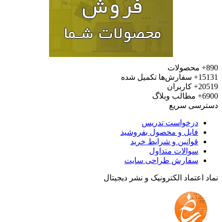
محصولات
15
سفارش‌ها تکمیل شده
20
کاربران
6
مطالب وبلاگ
رسی سریع
درخواست تدریس
فایل و محصول بفروشید
قوانین و شرایط خرید
سوالات متداول
سفارش طراحی سایت
 اعتماد الکترونیک و نشر دیجیتال