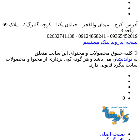
آدرس: کرج – میدان والفجر – خیابان یکتا – کوچه گلبرگ 2 – پلاک 69
د 3
09365452019 - 09124868241 - 
 آندروید
لینک مستقیم
يه حقوق محصولات و محتوای اين سایت متعلق
واندیشان
می باشد و هر گونه کپی برداری از محتوا و محصولات
 پیگرد قانونی دارد.
0
صفحه اصلی
تالار گفتگو