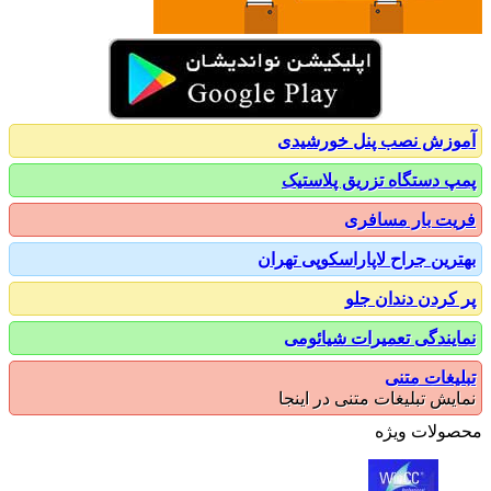
زش نصب پنل خورشیدی
 دستگاه تزریق پلاستیک
ت بار مسافری
رین جراح لاپاراسکوپی تهران
کردن دندان جلو
یندگی تعمیرات شیائومی
یغات متنی
یش تبلیغات متنی در اینجا
ولات ویژه