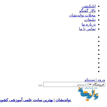
اپلیکیشن
تالار گفتگو
مجلات نواندیشان
تبلیغات
درباره ما
تماس با ما
ورود | ثبت‌نام
نواندیشان | بهترین سایت علمی آموزشی کشور