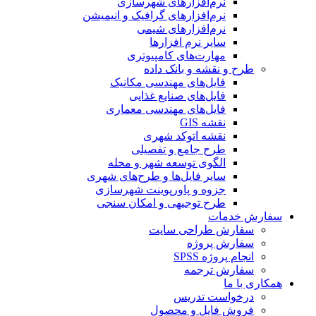
نرم‌افزارهای شهرسازی
نرم‌افزارهای گرافیک و انیمیشن
نرم‌افزارهای شیمی
سایر نرم افزارها
مهارت‌های کامپیوتری
طرح و نقشه و بانک داده
فایل‌های مهندسی مکانیک
فایل‌های صنایع غذایی
فایل‌های مهندسی معماری
نقشه GIS
نقشه اتوکد شهری
طرح جامع و تفصیلی
الگوی توسعه شهر و محله
سایر فایل‌ها و طرح‌های شهری
جزوه و پاورپوینت شهرسازی
طرح توجیهی و امکان سنجی
سفارش خدمات
سفارش طراحی سایت
سفارش پروژه
انجام پروژه SPSS
سفارش ترجمه
همکاری با ما
درخواست تدریس
فروش فایل و محصول