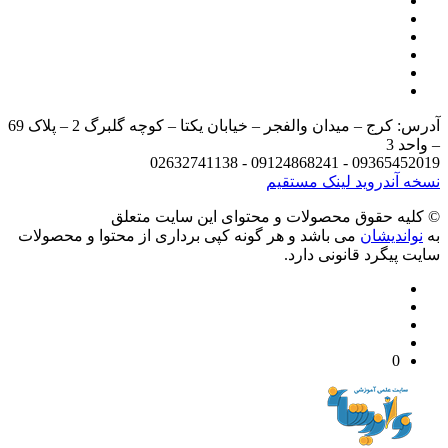
آدرس: کرج – میدان والفجر – خیابان یکتا – کوچه گلبرگ 2 – پلاک 69
د 3
09365452019 - 09124868241 - 
 آندروید
لینک مستقیم
يه حقوق محصولات و محتوای اين سایت متعلق
واندیشان
می باشد و هر گونه کپی برداری از محتوا و محصولات
 پیگرد قانونی دارد.
0