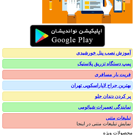
زش نصب پنل خورشیدی
 دستگاه تزریق پلاستیک
ت بار مسافری
رین جراح لاپاراسکوپی تهران
کردن دندان جلو
یندگی تعمیرات شیائومی
یغات متنی
یش تبلیغات متنی در اینجا
ولات ویژه