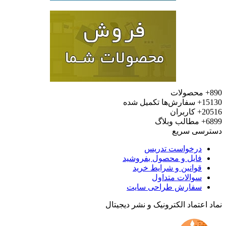
محصولات
15
سفارش‌ها تکمیل شده
20
کاربران
6
مطالب وبلاگ
رسی سریع
درخواست تدریس
فایل و محصول بفروشید
قوانین و شرایط خرید
سوالات متداول
سفارش طراحی سایت
 اعتماد الکترونیک و نشر دیجیتال