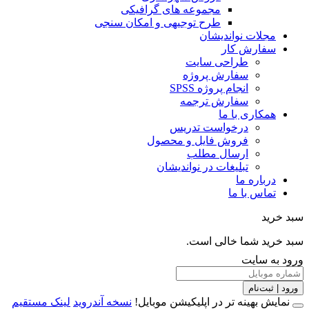
مجموعه های گرافیکی
طرح توجیهی و امکان سنجی
مجلات نواندیشان
سفارش کار
طراحی سایت
سفارش پروژه
انجام پروژه SPSS
سفارش ترجمه
همکاری با ما
درخواست تدریس
فروش فایل و محصول
ارسال مطلب
تبلیغات در نواندیشان
درباره ما
تماس با ما
خرید
خرید شما خالی است.
 به سایت
 | ثبت‌نام
مایش بهینه تر در اپلیکیشن موبایل!
نسخه آندروید
لینک مستقیم