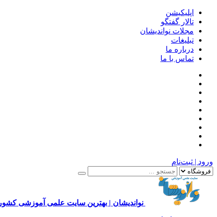
اپلیکیشن
تالار گفتگو
مجلات نواندیشان
تبلیغات
درباره ما
تماس با ما
ورود | ثبت‌نام
نواندیشان | بهترین سایت علمی آموزشی کشور