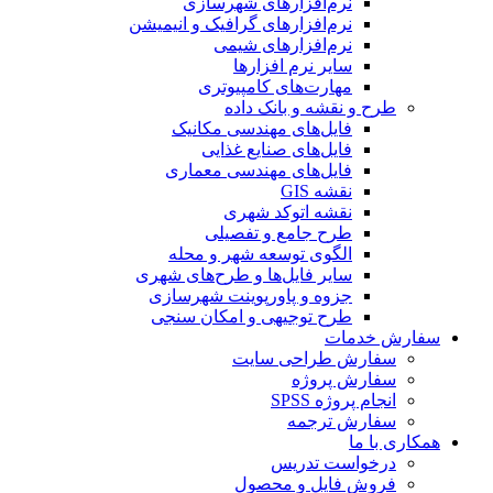
نرم‌افزارهای شهرسازی
نرم‌افزارهای گرافیک و انیمیشن
نرم‌افزارهای شیمی
سایر نرم افزارها
مهارت‌های کامپیوتری
طرح و نقشه و بانک داده
فایل‌های مهندسی مکانیک
فایل‌های صنایع غذایی
فایل‌های مهندسی معماری
نقشه GIS
نقشه اتوکد شهری
طرح جامع و تفصیلی
الگوی توسعه شهر و محله
سایر فایل‌ها و طرح‌های شهری
جزوه و پاورپوینت شهرسازی
طرح توجیهی و امکان سنجی
سفارش خدمات
سفارش طراحی سایت
سفارش پروژه
انجام پروژه SPSS
سفارش ترجمه
همکاری با ما
درخواست تدریس
فروش فایل و محصول