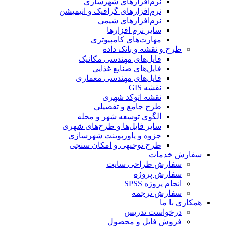
نرم‌افزارهای شهرسازی
نرم‌افزارهای گرافیک و انیمیشن
نرم‌افزارهای شیمی
سایر نرم افزارها
مهارت‌های کامپیوتری
طرح و نقشه و بانک داده
فایل‌های مهندسی مکانیک
فایل‌های صنایع غذایی
فایل‌های مهندسی معماری
نقشه GIS
نقشه اتوکد شهری
طرح جامع و تفصیلی
الگوی توسعه شهر و محله
سایر فایل‌ها و طرح‌های شهری
جزوه و پاورپوینت شهرسازی
طرح توجیهی و امکان سنجی
سفارش خدمات
سفارش طراحی سایت
سفارش پروژه
انجام پروژه SPSS
سفارش ترجمه
همکاری با ما
درخواست تدریس
فروش فایل و محصول