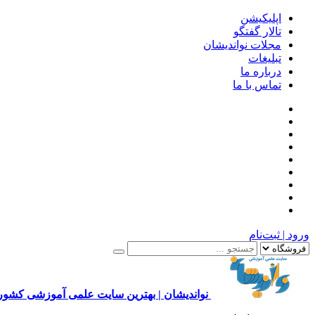
اپلیکیشن
تالار گفتگو
مجلات نواندیشان
تبلیغات
درباره ما
تماس با ما
ورود | ثبت‌نام
نواندیشان | بهترین سایت علمی آموزشی کشور