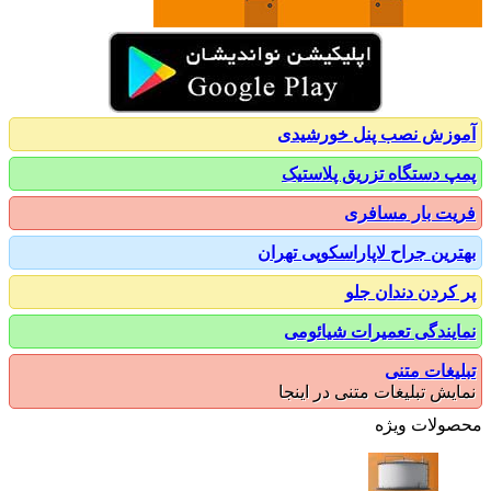
زش نصب پنل خورشیدی
 دستگاه تزریق پلاستیک
ت بار مسافری
رین جراح لاپاراسکوپی تهران
کردن دندان جلو
یندگی تعمیرات شیائومی
یغات متنی
یش تبلیغات متنی در اینجا
ولات ویژه