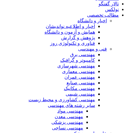
تالار گفتگو
نولکس
مطالب تخصصی
اخبار و دانشگاه
اخبار و اطلاعیه نواندیشان
همایش و آزمون و دانشگاه
پژوهش و گزارش
فناوری و تکنولوژی روز
فنی و مهندسی
مهندسی برق
کامپیوتر و گرافیک
مهندسی شهرسازی
مهندسی معماری
مهندسی عمران
مهندسی صنایع
مهندسی مکانیک
مهندسی شیمی
مهندسی کشاورزی و محیط زیست
سایر رشته های مهندسی
مهندسی مواد
مهندسی معدن
مهندسی پزشکی
مهندسی نساجی