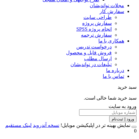
مجلات نواندیشان
سفارش کار
طراحی سایت
سفارش پروژه
انجام پروژه SPSS
سفارش ترجمه
همکاری با ما
درخواست تدریس
فروش فایل و محصول
ارسال مطلب
تبلیغات در نواندیشان
درباره ما
تماس با ما
خرید
خرید شما خالی است.
 به سایت
 | ثبت‌نام
مایش بهینه تر در اپلیکیشن موبایل!
نسخه آندروید
لینک مستقیم