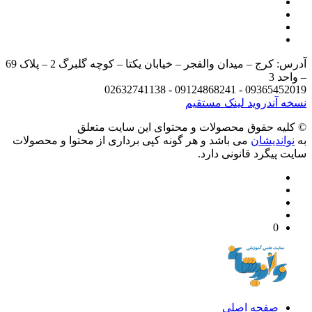
آدرس: کرج – میدان والفجر – خیابان یکتا – کوچه گلبرگ 2 – پلاک 69
د 3
09365452019 - 09124868241 - 
 آندروید
لینک مستقیم
يه حقوق محصولات و محتوای اين سایت متعلق
واندیشان
می باشد و هر گونه کپی برداری از محتوا و محصولات
 پیگرد قانونی دارد.
0
صفحه اصلی