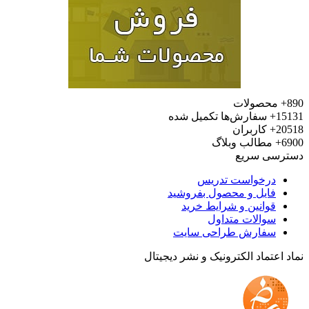
محصولات
15
سفارش‌ها تکمیل شده
20
کاربران
6
مطالب وبلاگ
رسی سریع
درخواست تدریس
فایل و محصول بفروشید
قوانین و شرایط خرید
سوالات متداول
سفارش طراحی سایت
 اعتماد الکترونیک و نشر دیجیتال