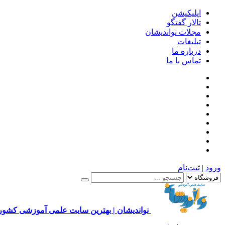
اپلیکیشن
تالار گفتگو
مجلات نواندیشان
تبلیغات
درباره ما
تماس با ما
ورود | ثبت‌نام
نواندیشان | بهترین سایت علمی آموزشی کشور