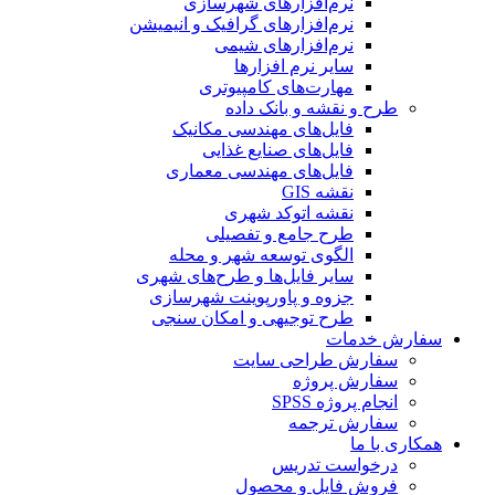
نرم‌افزارهای شهرسازی
نرم‌افزارهای گرافیک و انیمیشن
نرم‌افزارهای شیمی
سایر نرم افزارها
مهارت‌های کامپیوتری
طرح و نقشه و بانک داده
فایل‌های مهندسی مکانیک
فایل‌های صنایع غذایی
فایل‌های مهندسی معماری
نقشه GIS
نقشه اتوکد شهری
طرح جامع و تفصیلی
الگوی توسعه شهر و محله
سایر فایل‌ها و طرح‌های شهری
جزوه و پاورپوینت شهرسازی
طرح توجیهی و امکان سنجی
سفارش خدمات
سفارش طراحی سایت
سفارش پروژه
انجام پروژه SPSS
سفارش ترجمه
همکاری با ما
درخواست تدریس
فروش فایل و محصول