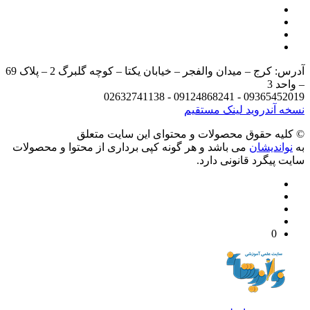
آدرس: کرج – میدان والفجر – خیابان یکتا – کوچه گلبرگ 2 – پلاک 69
د 3
09365452019 - 09124868241 - 
 آندروید
لینک مستقیم
يه حقوق محصولات و محتوای اين سایت متعلق
واندیشان
می باشد و هر گونه کپی برداری از محتوا و محصولات
 پیگرد قانونی دارد.
0