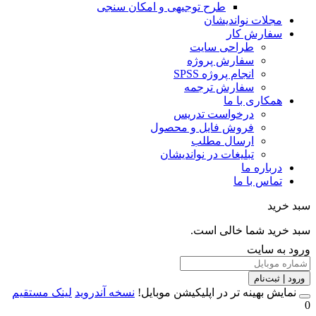
طرح توجیهی و امکان سنجی
مجلات نواندیشان
سفارش کار
طراحی سایت
سفارش پروژه
انجام پروژه SPSS
سفارش ترجمه
همکاری با ما
درخواست تدریس
فروش فایل و محصول
ارسال مطلب
تبلیغات در نواندیشان
درباره ما
تماس با ما
خرید
خرید شما خالی است.
 به سایت
 | ثبت‌نام
مایش بهینه تر در اپلیکیشن موبایل!
نسخه آندروید
لینک مستقیم