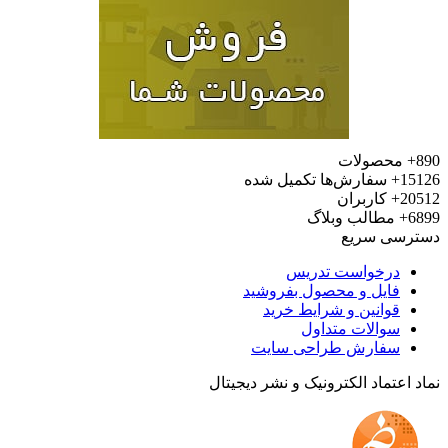
محصولات
15
سفارش‌ها تکمیل شده
20
کاربران
6
مطالب وبلاگ
رسی سریع
درخواست تدریس
فایل و محصول بفروشید
قوانین و شرایط خرید
سوالات متداول
سفارش طراحی سایت
 اعتماد الکترونیک و نشر دیجیتال