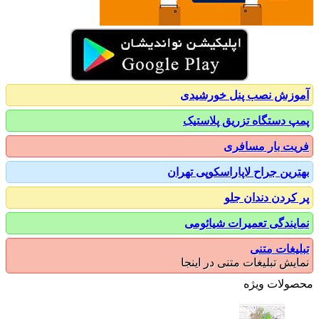
زش نصب پنل خورشیدی
 دستگاه تزریق پلاستیک
ت بار مسافری
رین جراح لاپاراسکوپی تهران
کردن دندان جلو
یندگی تعمیرات شیائومی
یغات متنی
یش تبلیغات متنی در اینجا
ولات ویژه