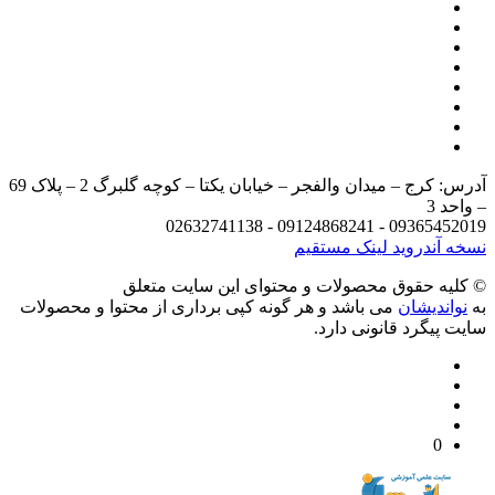
آدرس: کرج – میدان والفجر – خیابان یکتا – کوچه گلبرگ 2 – پلاک 69
د 3
09365452019 - 09124868241 - 
 آندروید
لینک مستقیم
يه حقوق محصولات و محتوای اين سایت متعلق
واندیشان
می باشد و هر گونه کپی برداری از محتوا و محصولات
 پیگرد قانونی دارد.
0