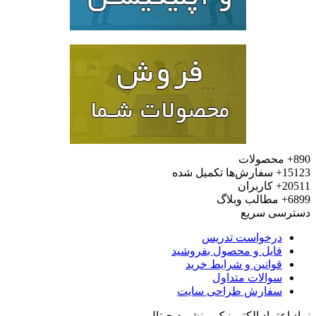
محصولات
15
سفارش‌ها تکمیل شده
20
کاربران
6
مطالب وبلاگ
رسی سریع
درخواست تدریس
فایل و محصول بفروشید
قوانین و شرایط خرید
سوالات متداول
سفارش طراحی سایت
 اعتماد الکترونیک و نشر دیجیتال