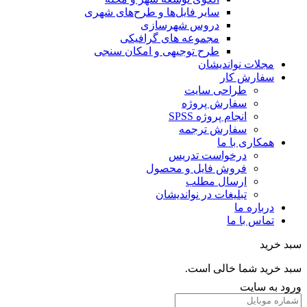
سایر فایل‌ها و طرح‌های شهری
دروس شهرسازی
مجموعه های گرافیکی
طرح توجیهی و امکان سنجی
مجلات نواندیشان
سفارش کار
طراحی سایت
سفارش پروژه
انجام پروژه SPSS
سفارش ترجمه
همکاری با ما
درخواست تدریس
فروش فایل و محصول
ارسال مطلب
تبلیغات در نواندیشان
درباره ما
تماس با ما
خرید
خرید شما خالی است.
 به سایت