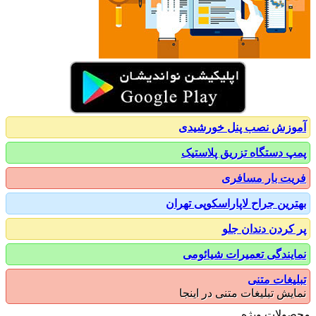
زش نصب پنل خورشیدی
 دستگاه تزریق پلاستیک
ت بار مسافری
رین جراح لاپاراسکوپی تهران
کردن دندان جلو
یندگی تعمیرات شیائومی
یغات متنی
یش تبلیغات متنی در اینجا
ولات ویژه