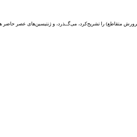
 (پرورش‌ متقاطع‌) را تشریح‌کرد، می‌گــذرد، و ژنتیسین‌های‌ عصر حاضر هن