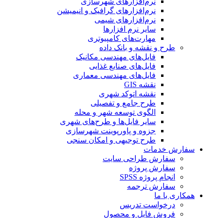
نرم‌افزارهای شهرسازی
نرم‌افزارهای گرافیک و انیمیشن
نرم‌افزارهای شیمی
سایر نرم افزارها
مهارت‌های کامپیوتری
طرح و نقشه و بانک داده
فایل‌های مهندسی مکانیک
فایل‌های صنایع غذایی
فایل‌های مهندسی معماری
نقشه GIS
نقشه اتوکد شهری
طرح جامع و تفصیلی
الگوی توسعه شهر و محله
سایر فایل‌ها و طرح‌های شهری
جزوه و پاورپوینت شهرسازی
طرح توجیهی و امکان سنجی
سفارش خدمات
سفارش طراحی سایت
سفارش پروژه
انجام پروژه SPSS
سفارش ترجمه
همکاری با ما
درخواست تدریس
فروش فایل و محصول