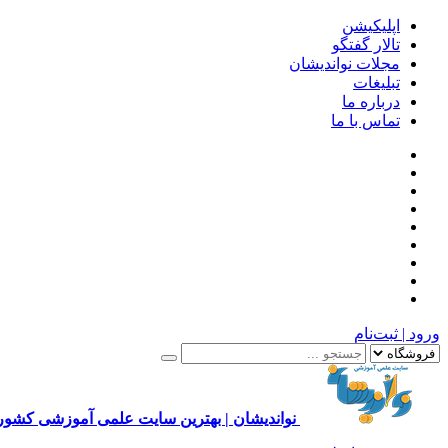
اپلیکیشن
تالار گفتگو
مجلات نواندیشان
تبلیغات
درباره ما
تماس با ما
ورود | ثبت‌نام
نواندیشان | بهترین سایت علمی آموزشی کشور