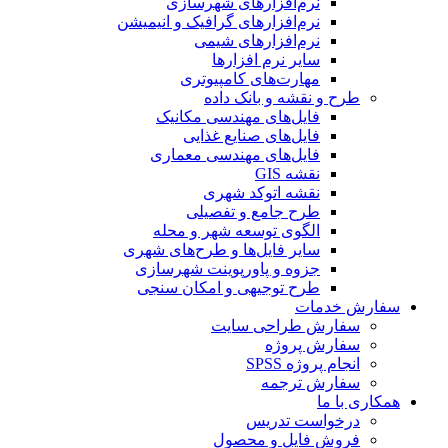
نرم‌افزارهای شهرسازی
نرم‌افزارهای گرافیک و انیمیشن
نرم‌افزارهای شیمی
سایر نرم افزارها
مهارت‌های کامپیوتری
طرح و نقشه و بانک داده
فایل‌های مهندسی مکانیک
فایل‌های صنایع غذایی
فایل‌های مهندسی معماری
نقشه GIS
نقشه اتوکد شهری
طرح جامع و تفصیلی
الگوی توسعه شهر و محله
سایر فایل‌ها و طرح‌های شهری
جزوه و پاورپوینت شهرسازی
طرح توجیهی و امکان سنجی
سفارش خدمات
سفارش طراحی سایت
سفارش پروژه
انجام پروژه SPSS
سفارش ترجمه
همکاری با ما
درخواست تدریس
فروش فایل و محصول