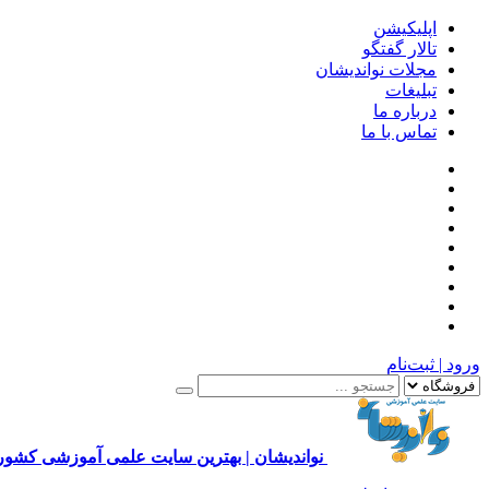
اپلیکیشن
تالار گفتگو
مجلات نواندیشان
تبلیغات
درباره ما
تماس با ما
ورود | ثبت‌نام
نواندیشان | بهترین سایت علمی آموزشی کشور