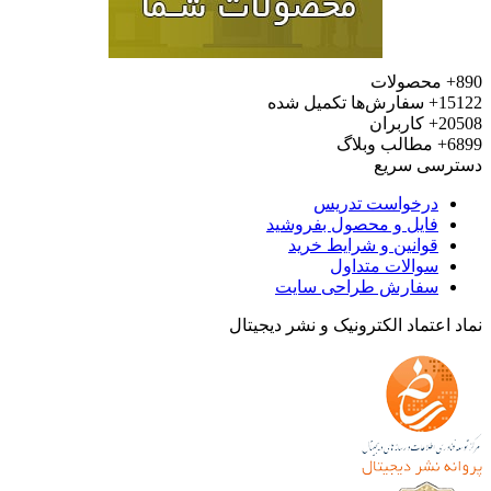
محصولات
15
سفارش‌ها تکمیل شده
20
کاربران
6
مطالب وبلاگ
رسی سریع
درخواست تدریس
فایل و محصول بفروشید
قوانین و شرایط خرید
سوالات متداول
سفارش طراحی سایت
 اعتماد الکترونیک و نشر دیجیتال