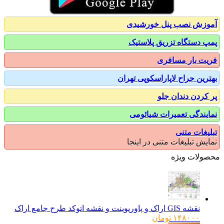
زش نصب پنل خورشیدی
 دستگاه تزریق پلاستیک
ت بار مسافری
رین جراح لاپاراسکوپی تهران
کردن دندان جلو
یندگی تعمیرات شیائومی
یغات متنی
یش تبلیغات متنی در اینجا
ولات ویژه
نقشه GIS اراک و پاورپوینت و نقشه اتوکد طرح جامع اراک
۱۴۸۰۰۰
تومان