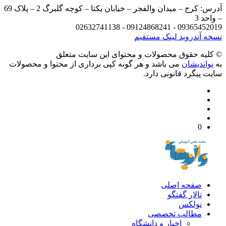
آدرس: کرج – میدان والفجر – خیابان یکتا – کوچه گلبرگ 2 – پلاک 69
د 3
09365452019 - 09124868241 - 
 آندروید
لینک مستقیم
يه حقوق محصولات و محتوای اين سایت متعلق
واندیشان
می باشد و هر گونه کپی برداری از محتوا و محصولات
 پیگرد قانونی دارد.
0
صفحه اصلی
تالار گفتگو
نولکس
مطالب تخصصی
اخبار و دانشگاه