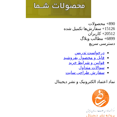
محصولات
15
سفارش‌ها تکمیل شده
20
کاربران
6
مطالب وبلاگ
رسی سریع
درخواست تدریس
فایل و محصول بفروشید
قوانین و شرایط خرید
سوالات متداول
سفارش طراحی سایت
 اعتماد الکترونیک و نشر دیجیتال