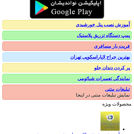
زش نصب پنل خورشیدی
 دستگاه تزریق پلاستیک
ت بار مسافری
رین جراح لاپاراسکوپی تهران
کردن دندان جلو
یندگی تعمیرات شیائومی
یغات متنی
یش تبلیغات متنی در اینجا
ولات ویژه