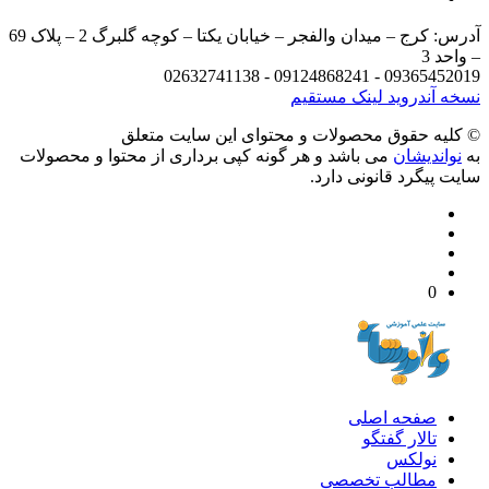
آدرس: کرج – میدان والفجر – خیابان یکتا – کوچه گلبرگ 2 – پلاک 69
د 3
09365452019 - 09124868241 - 
 آندروید
لینک مستقیم
يه حقوق محصولات و محتوای اين سایت متعلق
واندیشان
می باشد و هر گونه کپی برداری از محتوا و محصولات
 پیگرد قانونی دارد.
0
صفحه اصلی
تالار گفتگو
نولکس
مطالب تخصصی