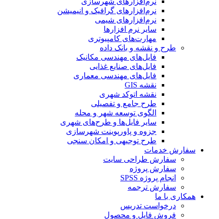
نرم‌افزارهای شهرسازی
نرم‌افزارهای گرافیک و انیمیشن
نرم‌افزارهای شیمی
سایر نرم افزارها
مهارت‌های کامپیوتری
طرح و نقشه و بانک داده
فایل‌های مهندسی مکانیک
فایل‌های صنایع غذایی
فایل‌های مهندسی معماری
نقشه GIS
نقشه اتوکد شهری
طرح جامع و تفصیلی
الگوی توسعه شهر و محله
سایر فایل‌ها و طرح‌های شهری
جزوه و پاورپوینت شهرسازی
طرح توجیهی و امکان سنجی
سفارش خدمات
سفارش طراحی سایت
سفارش پروژه
انجام پروژه SPSS
سفارش ترجمه
همکاری با ما
درخواست تدریس
فروش فایل و محصول