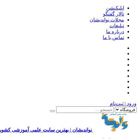
اپلیکیشن
تالار گفتگو
مجلات نواندیشان
تبلیغات
درباره ما
تماس با ما
ورود | ثبت‌نام
نواندیشان | بهترین سایت علمی آموزشی کشور