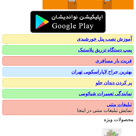
زش نصب پنل خورشیدی
 دستگاه تزریق پلاستیک
ت بار مسافری
رین جراح لاپاراسکوپی تهران
کردن دندان جلو
یندگی تعمیرات شیائومی
یغات متنی
یش تبلیغات متنی در اینجا
ولات ویژه