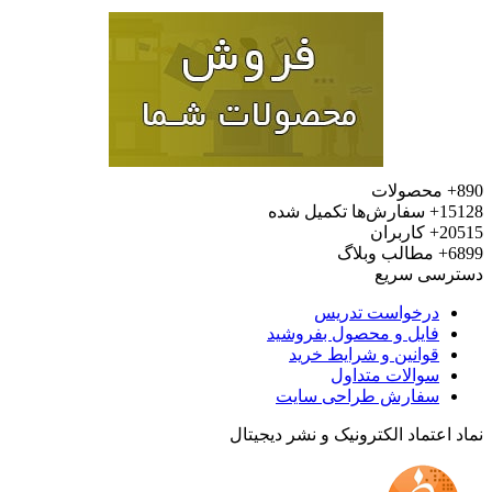
محصولات
15
سفارش‌ها تکمیل شده
20
کاربران
6
مطالب وبلاگ
رسی سریع
درخواست تدریس
فایل و محصول بفروشید
قوانین و شرایط خرید
سوالات متداول
سفارش طراحی سایت
 اعتماد الکترونیک و نشر دیجیتال