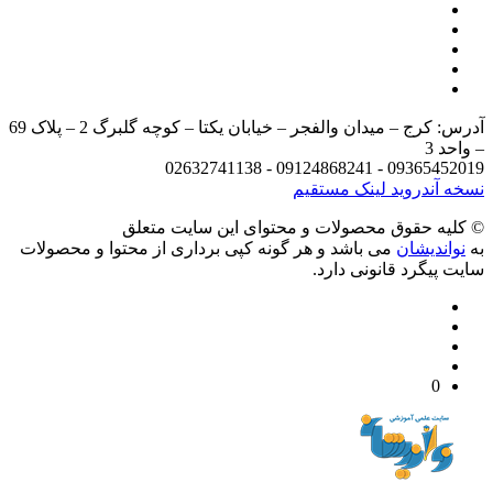
آدرس: کرج – میدان والفجر – خیابان یکتا – کوچه گلبرگ 2 – پلاک 69
د 3
09365452019 - 09124868241 - 
 آندروید
لینک مستقیم
يه حقوق محصولات و محتوای اين سایت متعلق
واندیشان
می باشد و هر گونه کپی برداری از محتوا و محصولات
 پیگرد قانونی دارد.
0