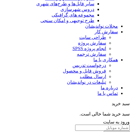
سایر فایل‌ها و طرح‌های شهری
دروس شهرسازی
مجموعه های گرافیکی
طرح توجیهی و امکان سنجی
مجلات نواندیشان
سفارش کار
طراحی سایت
سفارش پروژه
انجام پروژه SPSS
سفارش ترجمه
همکاری با ما
درخواست تدریس
فروش فایل و محصول
ارسال مطلب
تبلیغات در نواندیشان
درباره ما
تماس با ما
خرید
خرید شما خالی است.
 به سایت