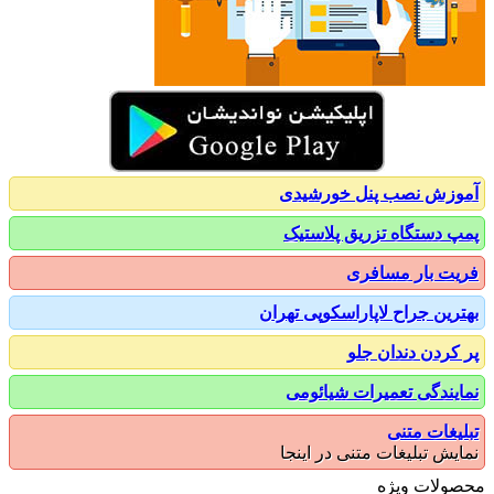
زش نصب پنل خورشیدی
 دستگاه تزریق پلاستیک
ت بار مسافری
رین جراح لاپاراسکوپی تهران
کردن دندان جلو
یندگی تعمیرات شیائومی
یغات متنی
یش تبلیغات متنی در اینجا
ولات ویژه