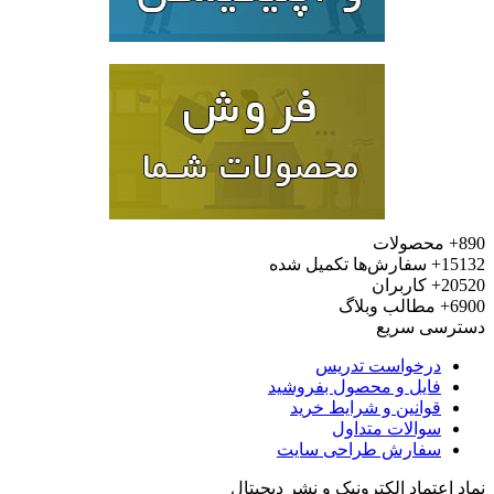
محصولات
15
سفارش‌ها تکمیل شده
20
کاربران
6
مطالب وبلاگ
رسی سریع
درخواست تدریس
فایل و محصول بفروشید
قوانین و شرایط خرید
سوالات متداول
سفارش طراحی سایت
 اعتماد الکترونیک و نشر دیجیتال