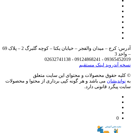
آدرس: کرج – میدان والفجر – خیابان یکتا – کوچه گلبرگ 2 – پلاک 69
د 3
09365452019 - 09124868241 - 
 آندروید
لینک مستقیم
يه حقوق محصولات و محتوای اين سایت متعلق
واندیشان
می باشد و هر گونه کپی برداری از محتوا و محصولات
 پیگرد قانونی دارد.
0