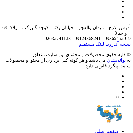
آدرس: کرج – میدان والفجر – خیابان یکتا – کوچه گلبرگ 2 – پلاک 69
د 3
09365452019 - 09124868241 - 
 آندروید
لینک مستقیم
يه حقوق محصولات و محتوای اين سایت متعلق
واندیشان
می باشد و هر گونه کپی برداری از محتوا و محصولات
 پیگرد قانونی دارد.
0
صفحه اصلی