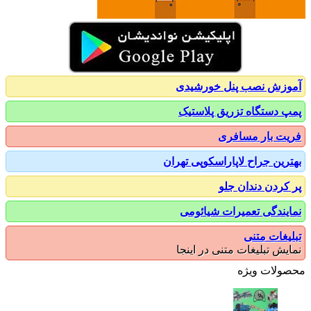
زش نصب پنل خورشیدی
 دستگاه تزریق پلاستیک
ت بار مسافری
رین جراح لاپاراسکوپی تهران
کردن دندان جلو
یندگی تعمیرات شیائومی
یغات متنی
یش تبلیغات متنی در اینجا
ولات ویژه