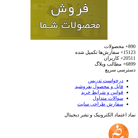
محصولات
15
سفارش‌ها تکمیل شده
20
کاربران
6
مطالب وبلاگ
رسی سریع
درخواست تدریس
فایل و محصول بفروشید
قوانین و شرایط خرید
سوالات متداول
سفارش طراحی سایت
 اعتماد الکترونیک و نشر دیجیتال