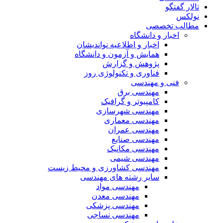
تالار گفتگو
نولکس
مطالب تخصصی
اخبار و دانشگاه
اخبار و اطلاعیه نواندیشان
همایش و آزمون و دانشگاه
پژوهش و گزارش
فناوری و تکنولوژی روز
فنی و مهندسی
مهندسی برق
کامپیوتر و گرافیک
مهندسی شهرسازی
مهندسی معماری
مهندسی عمران
مهندسی صنایع
مهندسی مکانیک
مهندسی شیمی
مهندسی کشاورزی و محیط زیست
سایر رشته های مهندسی
مهندسی مواد
مهندسی معدن
مهندسی پزشکی
مهندسی نساجی