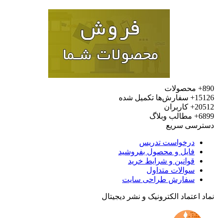
محصولات
15
سفارش‌ها تکمیل شده
20
کاربران
6
مطالب وبلاگ
رسی سریع
درخواست تدریس
فایل و محصول بفروشید
قوانین و شرایط خرید
سوالات متداول
سفارش طراحی سایت
 اعتماد الکترونیک و نشر دیجیتال