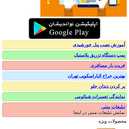
زش نصب پنل خورشیدی
 دستگاه تزریق پلاستیک
ت بار مسافری
رین جراح لاپاراسکوپی تهران
کردن دندان جلو
یندگی تعمیرات شیائومی
یغات متنی
یش تبلیغات متنی در اینجا
ولات ویژه