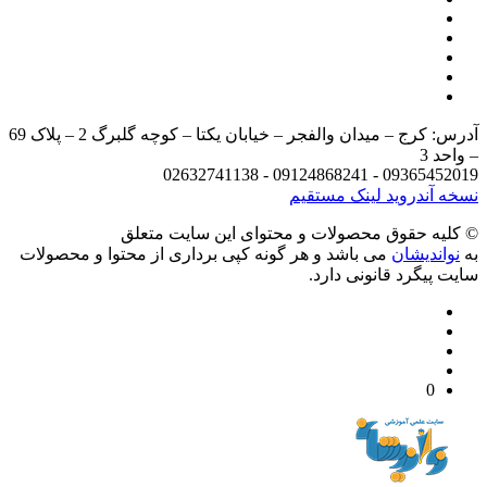
آدرس: کرج – میدان والفجر – خیابان یکتا – کوچه گلبرگ 2 – پلاک 69
د 3
09365452019 - 09124868241 - 
 آندروید
لینک مستقیم
يه حقوق محصولات و محتوای اين سایت متعلق
واندیشان
می باشد و هر گونه کپی برداری از محتوا و محصولات
 پیگرد قانونی دارد.
0