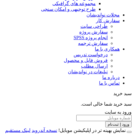
مجموعه های گرافیکی
طرح توجیهی و امکان سنجی
مجلات نواندیشان
سفارش کار
طراحی سایت
سفارش پروژه
انجام پروژه SPSS
سفارش ترجمه
همکاری با ما
درخواست تدریس
فروش فایل و محصول
ارسال مطلب
تبلیغات در نواندیشان
درباره ما
تماس با ما
خرید
خرید شما خالی است.
 به سایت
 | ثبت‌نام
مایش بهینه تر در اپلیکیشن موبایل!
نسخه آندروید
لینک مستقیم