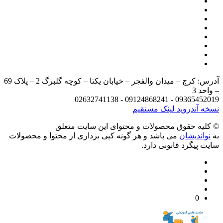
آدرس: کرج – میدان والفجر – خیابان یکتا – کوچه گلبرگ 2 – پلاک 69
د 3
09365452019 - 09124868241 - 
 آندروید
لینک مستقیم
يه حقوق محصولات و محتوای اين سایت متعلق
واندیشان
می باشد و هر گونه کپی برداری از محتوا و محصولات
 پیگرد قانونی دارد.
0