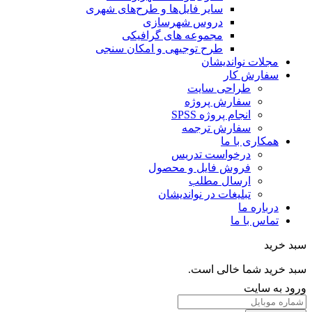
سایر فایل‌ها و طرح‌های شهری
دروس شهرسازی
مجموعه های گرافیکی
طرح توجیهی و امکان سنجی
مجلات نواندیشان
سفارش کار
طراحی سایت
سفارش پروژه
انجام پروژه SPSS
سفارش ترجمه
همکاری با ما
درخواست تدریس
فروش فایل و محصول
ارسال مطلب
تبلیغات در نواندیشان
درباره ما
تماس با ما
خرید
خرید شما خالی است.
 به سایت