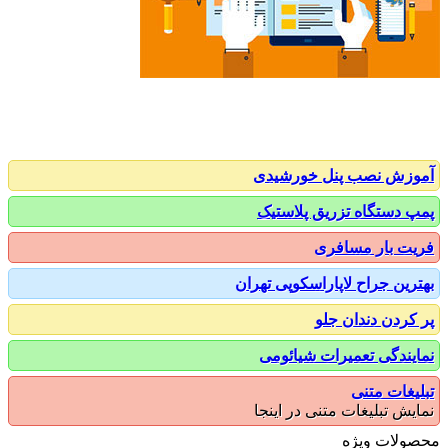
زش نصب پنل خورشیدی
 دستگاه تزریق پلاستیک
ت بار مسافری
رین جراح لاپاراسکوپی تهران
کردن دندان جلو
یندگی تعمیرات شیائومی
یغات متنی
یش تبلیغات متنی در اینجا
ولات ویژه