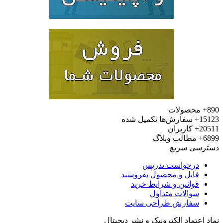
محصولات
15
سفارش‌ها تکمیل شده
20
کاربران
6
مطالب وبلاگ
رسی سریع
درخواست تدریس
فایل و محصول بفروشید
قوانین و شرایط خرید
سوالات متداول
سفارش طراحی سایت
 اعتماد الکترونیک و نشر دیجیتال