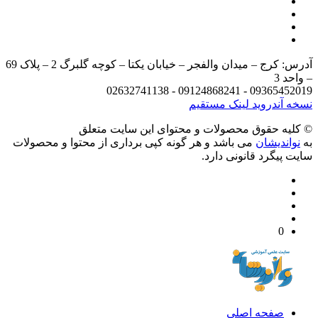
آدرس: کرج – میدان والفجر – خیابان یکتا – کوچه گلبرگ 2 – پلاک 69
د 3
09365452019 - 09124868241 - 
 آندروید
لینک مستقیم
يه حقوق محصولات و محتوای اين سایت متعلق
واندیشان
می باشد و هر گونه کپی برداری از محتوا و محصولات
 پیگرد قانونی دارد.
0
صفحه اصلی