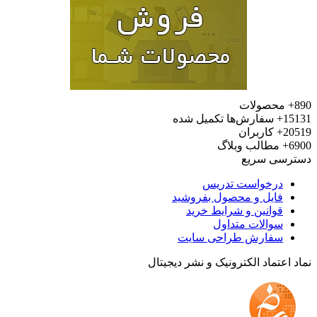
محصولات
15
سفارش‌ها تکمیل شده
20
کاربران
6
مطالب وبلاگ
رسی سریع
درخواست تدریس
فایل و محصول بفروشید
قوانین و شرایط خرید
سوالات متداول
سفارش طراحی سایت
 اعتماد الکترونیک و نشر دیجیتال