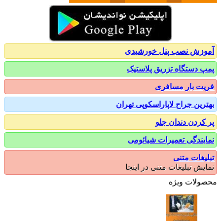
زش نصب پنل خورشیدی
 دستگاه تزریق پلاستیک
ت بار مسافری
رین جراح لاپاراسکوپی تهران
کردن دندان جلو
یندگی تعمیرات شیائومی
یغات متنی
یش تبلیغات متنی در اینجا
ولات ویژه