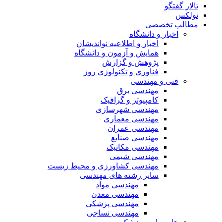
تالار گفتگو
نولکس
مطالب تخصصی
اخبار و دانشگاه
اخبار و اطلاعیه نواندیشان
همایش و آزمون و دانشگاه
پژوهش و گزارش
فناوری و تکنولوژی روز
فنی و مهندسی
مهندسی برق
کامپیوتر و گرافیک
مهندسی شهرسازی
مهندسی معماری
مهندسی عمران
مهندسی صنایع
مهندسی مکانیک
مهندسی شیمی
مهندسی کشاورزی و محیط زیست
سایر رشته های مهندسی
مهندسی مواد
مهندسی معدن
مهندسی پزشکی
مهندسی نساجی