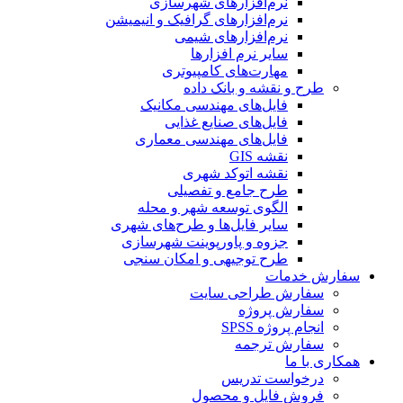
نرم‌افزارهای شهرسازی
نرم‌افزارهای گرافیک و انیمیشن
نرم‌افزارهای شیمی
سایر نرم افزارها
مهارت‌های کامپیوتری
طرح و نقشه و بانک داده
فایل‌های مهندسی مکانیک
فایل‌های صنایع غذایی
فایل‌های مهندسی معماری
نقشه GIS
نقشه اتوکد شهری
طرح جامع و تفصیلی
الگوی توسعه شهر و محله
سایر فایل‌ها و طرح‌های شهری
جزوه و پاورپوینت شهرسازی
طرح توجیهی و امکان سنجی
سفارش خدمات
سفارش طراحی سایت
سفارش پروژه
انجام پروژه SPSS
سفارش ترجمه
همکاری با ما
درخواست تدریس
فروش فایل و محصول