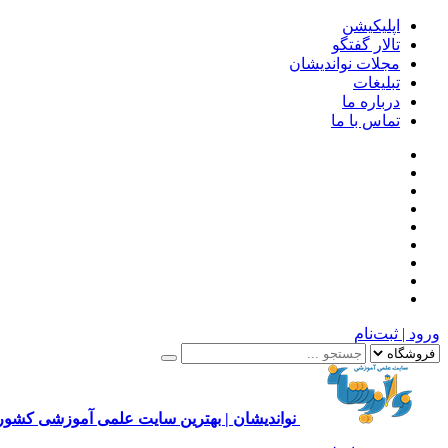
اپلیکیشن
تالار گفتگو
مجلات نواندیشان
تبلیغات
درباره ما
تماس با ما
ورود | ثبت‌نام
نواندیشان | بهترین سایت علمی آموزشی کشور