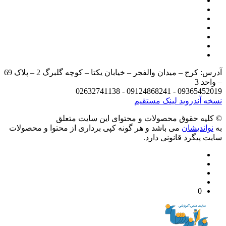
آدرس: کرج – میدان والفجر – خیابان یکتا – کوچه گلبرگ 2 – پلاک 69
د 3
09365452019 - 09124868241 - 
 آندروید
لینک مستقیم
يه حقوق محصولات و محتوای اين سایت متعلق
واندیشان
می باشد و هر گونه کپی برداری از محتوا و محصولات
 پیگرد قانونی دارد.
0