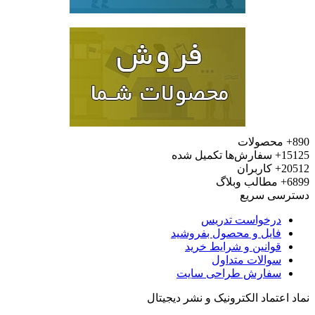
محصولات
15
سفارش‌ها تکمیل شده
20
کاربران
6
مطالب وبلاگ
رسی سریع
درخواست تدریس
فایل و محصول بفروشید
قوانین و شرایط خرید
سوالات متداول
سفارش طراحی سایت
 اعتماد الکترونیک و نشر دیجیتال