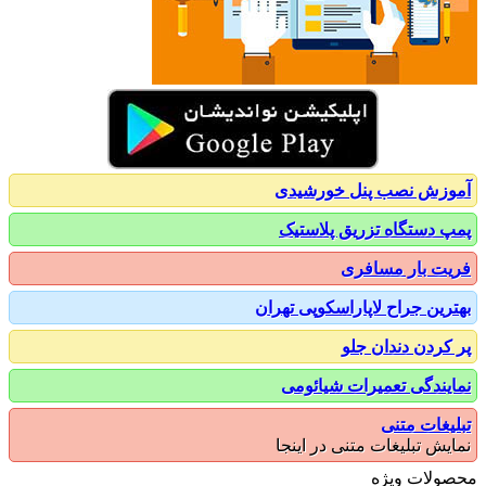
زش نصب پنل خورشیدی
 دستگاه تزریق پلاستیک
ت بار مسافری
رین جراح لاپاراسکوپی تهران
کردن دندان جلو
یندگی تعمیرات شیائومی
یغات متنی
یش تبلیغات متنی در اینجا
ولات ویژه