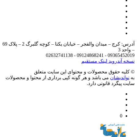
آدرس: کرج – میدان والفجر – خیابان یکتا – کوچه گلبرگ 2 – پلاک 69
د 3
09365452019 - 09124868241 - 
 آندروید
لینک مستقیم
يه حقوق محصولات و محتوای اين سایت متعلق
واندیشان
می باشد و هر گونه کپی برداری از محتوا و محصولات
 پیگرد قانونی دارد.
0