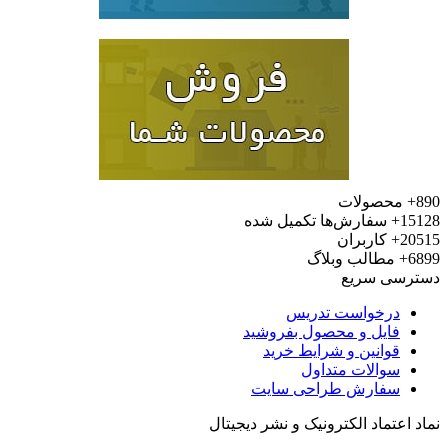
محصولات
15
سفارش‌ها تکمیل شده
20
کاربران
6
مطالب وبلاگ
رسی سریع
درخواست تدریس
فایل و محصول بفروشید
قوانین و شرایط خرید
سوالات متداول
سفارش طراحی سایت
 اعتماد الکترونیک و نشر دیجیتال