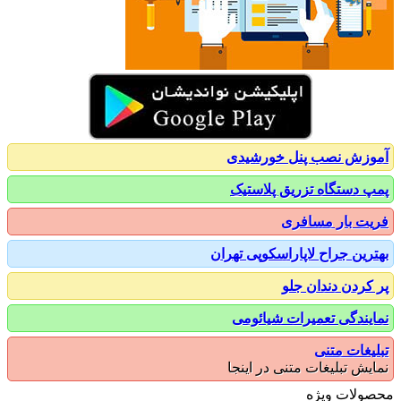
زش نصب پنل خورشیدی
 دستگاه تزریق پلاستیک
ت بار مسافری
رین جراح لاپاراسکوپی تهران
کردن دندان جلو
یندگی تعمیرات شیائومی
یغات متنی
یش تبلیغات متنی در اینجا
ولات ویژه