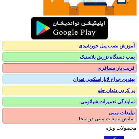
زش نصب پنل خورشیدی
 دستگاه تزریق پلاستیک
ت بار مسافری
رین جراح لاپاراسکوپی تهران
کردن دندان جلو
یندگی تعمیرات شیائومی
یغات متنی
یش تبلیغات متنی در اینجا
ولات ویژه