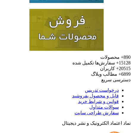
محصولات
15
سفارش‌ها تکمیل شده
20
کاربران
6
مطالب وبلاگ
رسی سریع
درخواست تدریس
فایل و محصول بفروشید
قوانین و شرایط خرید
سوالات متداول
سفارش طراحی سایت
 اعتماد الکترونیک و نشر دیجیتال