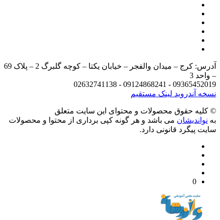
آدرس: کرج – میدان والفجر – خیابان یکتا – کوچه گلبرگ 2 – پلاک 69
د 3
09365452019 - 09124868241 - 
 آندروید
لینک مستقیم
يه حقوق محصولات و محتوای اين سایت متعلق
واندیشان
می باشد و هر گونه کپی برداری از محتوا و محصولات
 پیگرد قانونی دارد.
0