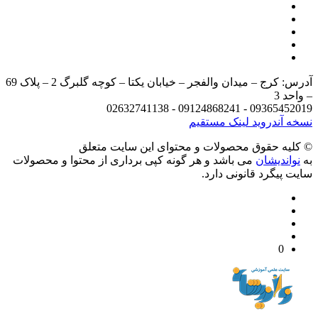
آدرس: کرج – میدان والفجر – خیابان یکتا – کوچه گلبرگ 2 – پلاک 69
د 3
09365452019 - 09124868241 - 
 آندروید
لینک مستقیم
يه حقوق محصولات و محتوای اين سایت متعلق
واندیشان
می باشد و هر گونه کپی برداری از محتوا و محصولات
 پیگرد قانونی دارد.
0