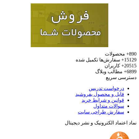
محصولات
15
سفارش‌ها تکمیل شده
20
کاربران
6
مطالب وبلاگ
رسی سریع
درخواست تدریس
فایل و محصول بفروشید
قوانین و شرایط خرید
سوالات متداول
سفارش طراحی سایت
 اعتماد الکترونیک و نشر دیجیتال