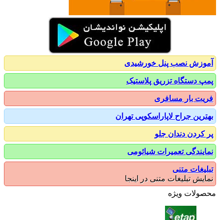
زش نصب پنل خورشیدی
 دستگاه تزریق پلاستیک
ت بار مسافری
رین جراح لاپاراسکوپی تهران
کردن دندان جلو
یندگی تعمیرات شیائومی
یغات متنی
یش تبلیغات متنی در اینجا
ولات ویژه